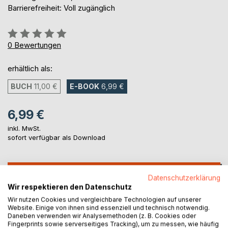
Barrierefreiheit: Voll zugänglich
Bewertung::
0%
0
Bewertungen
erhältlich als:
BUCH
11,00 €
E-BOOK
6,99 €
6,99 €
inkl. MwSt.
sofort verfügbar als Download
IN DEN WARENKORB
Datenschutzerklärung
Wir respektieren den Datenschutz
Wir nutzen Cookies und vergleichbare Technologien auf unserer
Auf die Merkliste
Website. Einige von ihnen sind essenziell und technisch notwendig.
Titel bewerten
Daneben verwenden wir Analysemethoden (z. B. Cookies oder
Fingerprints sowie serverseitiges Tracking), um zu messen, wie häufig