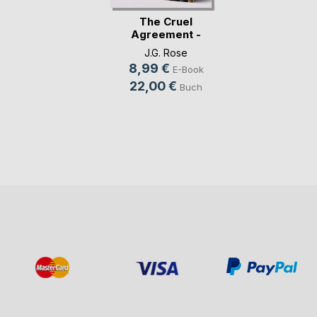
The Cruel
Agreement -
Gestohlen vo(...)
J.G. Rose
8,99 €
E-Book
22,00 €
Buch