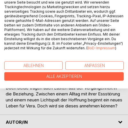
unsere Seite besucht und wie sie genutzt wird. Wir verwenden
Trackingtechnologien zu Marketingzwecken und setzen hierzu
serverseitiges Tracking sowie auch Drittanbieter ein, wodurch ggf.
geräteübergreifend Cookies, Fingerprints, Tracking-Pixel, IP-Adressen
sowie gehashte E-Mail-Adressen genutzt werden. Auf unserer Seite
betten wir zudem Drittinhalte von anderen Anbietern ein (Video-
Plattformen). Wir haben auf die weitere Datenverarbeitung und ein
etwaiges Tracking durch den Drittanbieter keinen Einfluss. Mit deiner
BESCHREIBUNG
Einstellung willigst du in die oben beschriebenen Vorgänge ein. Du
kannst deine Einwilligung (z. B. im Footer unter „Privacy-Einstellungen“)
jederzeit mit Wirkung für die Zukunft widerrufen. (
BoD-Impressum
)
Vera erzählt den Anfang ihrer Geschichte vom Ende aus.
Die Krankheit der jungen Frau zieht sie nach Paris, wo sie
einer neuen Behandlung unterzogen wird. Dort trifft sie
ABLEHNEN
ANPASSEN
auch bald Isa, der ihr aus der Klemme hilft: Er nimmt sie
noch am selben Tag bei sich auf. Genauso schnell und
ALLE AKZEPTIEREN
intensiv entwickeln sich die Gefühle zwischen den beiden.
Doch beide tragen auch Lasten aus der Vergangenheit in
die Beziehung. Zwischen einem Alltag mit ihrer Essstörung
und einem neuen Lichtspalt der Hoffnung beginnt ein neues
Leben für Vera. Doch wird sie dieses annehmen können?
AUTOR/IN