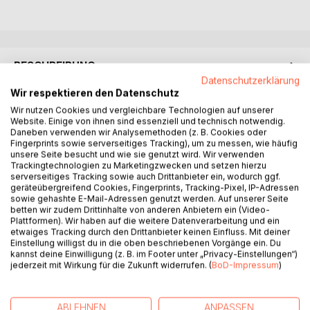
BESCHREIBUNG
Datenschutzerklärung
Wir respektieren den Datenschutz
Nur mal ganz kurz, ehrlich!
Wir nutzen Cookies und vergleichbare Technologien auf unserer
Skurrile Begegnungen, schräge Dialoge und überraschende
Website. Einige von ihnen sind essenziell und technisch notwendig.
Daneben verwenden wir Analysemethoden (z. B. Cookies oder
Momente, in diesen Kurzgeschichten erwacht das bunte
Fingerprints sowie serverseitiges Tracking), um zu messen, wie häufig
Treiben einer Boutique zum Leben. Ob zwischen
unsere Seite besucht und wie sie genutzt wird. Wir verwenden
Umkleidekabinen, Kleiderständern oder an der Kasse: Hier
Trackingtechnologien zu Marketingzwecken und setzen hierzu
serverseitiges Tracking sowie auch Drittanbieter ein, wodurch ggf.
entstehen Szenen, die das Alltagschaos charmant
geräteübergreifend Cookies, Fingerprints, Tracking-Pixel, IP-Adressen
überzeichnen -frei erfunden, aber so nah am echten
sowie gehashte E-Mail-Adressen genutzt werden. Auf unserer Seite
Leben, dass man fast meinen könnte, man hätte sie selbst
betten wir zudem Drittinhalte von anderen Anbietern ein (Video-
erlebt.
Plattformen). Wir haben auf die weitere Datenverarbeitung und ein
etwaiges Tracking durch den Drittanbieter keinen Einfluss. Mit deiner
Einstellung willigst du in die oben beschriebenen Vorgänge ein. Du
Mit Humor, Fantasie und einem Augenzwinkern erzählt
kannst deine Einwilligung (z. B. im Footer unter „Privacy-Einstellungen“)
Kerstin Jakobs Geschichten, die genauso hätten passieren
jederzeit mit Wirkung für die Zukunft widerrufen. (
BoD-Impressum
)
können, aber nie so passiert sind. Ein kurzweiliges Buch
voller Situationskomik, das zum Schmunzeln, Kopfschütteln
ABLEHNEN
ANPASSEN
und Wiedererkennen einlädt.