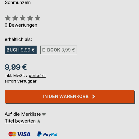
Schmunzeln
Bewertung::
0%
0
Bewertungen
erhältlich als:
BUCH
9,99 €
E-BOOK
3,99 €
9,99 €
inkl. MwSt. /
portofrei
sofort verfügbar
IN DEN WARENKORB
Auf die Merkliste
Titel bewerten