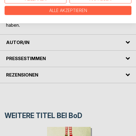
ALLE AKZEPTIEREN
Ein Lesevergnügen für alle, die Menschen lieben, Mode
mögen und Spaß an kleinen Absurditäten des Alltags
haben.
AUTOR/IN
PRESSESTIMMEN
REZENSIONEN
WEITERE TITEL BEI
BoD