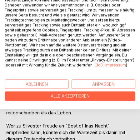
Website. Einige von ihnen sind essenziell und technisch notwendig.
Titel bewerten
Daneben verwenden wir Analysemethoden (z. B. Cookies oder
Fingerprints sowie serverseitiges Tracking), um zu messen, wie häufig
unsere Seite besucht und wie sie genutzt wird. Wir verwenden
Trackingtechnologien zu Marketingzwecken und setzen hierzu
serverseitiges Tracking sowie auch Drittanbieter ein, wodurch ggf.
geräteübergreifend Cookies, Fingerprints, Tracking-Pixel, IP-Adressen
sowie gehashte E-Mail-Adressen genutzt werden. Auf unserer Seite
betten wir zudem Drittinhalte von anderen Anbietern ein (Video-
Plattformen). Wir haben auf die weitere Datenverarbeitung und ein
BESCHREIBUNG
etwaiges Tracking durch den Drittanbieter keinen Einfluss. Mit deiner
Einstellung willigst du in die oben beschriebenen Vorgänge ein. Du
kannst deine Einwilligung (z. B. im Footer unter „Privacy-Einstellungen“)
jederzeit mit Wirkung für die Zukunft widerrufen. (
BoD-Impressum
)
Das Freitagebuch ist ein gernegroßer Blick über alles
überall am Niederrhein. Eine Quasselmappe in rotzigem
Plauderton, ein Panorama der Wochen vom 9. August 2019
ABLEHNEN
ANPASSEN
bis zum 28. Oktober 2022, jeden Freitag. Die Notizen
dienen keinem erinnerungsseligen Zustand, und der
ALLE AKZEPTIEREN
Vorhang vor dem Privatleben geht auch nur einen Spalt weit
auf, denn an diesem Buch hat eher die Sprache
mitgeschrieben als das Leben.
Wer zu Silvester Freude an "Best of Inas Nacht"
empfinden kann, könnte sich die Wartezeit bis dahin mit
diesem Freitagebuch vertreiben.