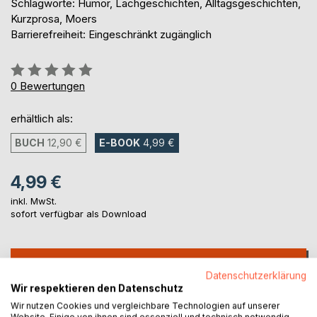
Schlagworte: Humor, Lachgeschichten, Alltagsgeschichten,
Kurzprosa, Moers
Barrierefreiheit: Eingeschränkt zugänglich
Bewertung::
0%
0
Bewertungen
erhältlich als:
BUCH
12,90 €
E-BOOK
4,99 €
4,99 €
inkl. MwSt.
sofort verfügbar als Download
IN DEN WARENKORB
Datenschutzerklärung
Wir respektieren den Datenschutz
Auf die Merkliste
Wir nutzen Cookies und vergleichbare Technologien auf unserer