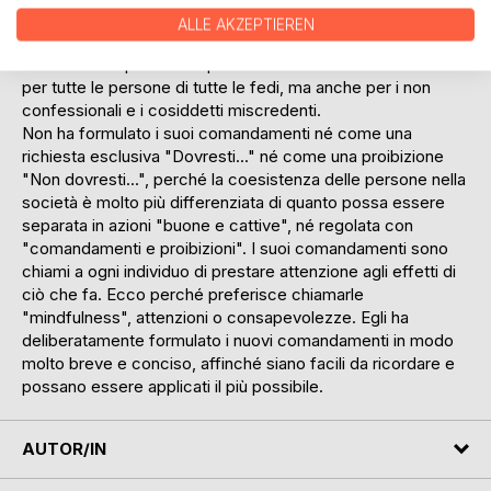
Basando a questa constatazione che i dieci comandamenti
ALLE AKZEPTIEREN
biblici erano carenti, è nata l'idea di redigere una nuova
versione completa ed equilibrata dei dieci comandamenti
per tutte le persone di tutte le fedi, ma anche per i non
confessionali e i cosiddetti miscredenti.
Non ha formulato i suoi comandamenti né come una
richiesta esclusiva "Dovresti..." né come una proibizione
"Non dovresti...", perché la coesistenza delle persone nella
società è molto più differenziata di quanto possa essere
separata in azioni "buone e cattive", né regolata con
"comandamenti e proibizioni". I suoi comandamenti sono
chiami a ogni individuo di prestare attenzione agli effetti di
ciò che fa. Ecco perché preferisce chiamarle
"mindfulness", attenzioni o consapevolezze. Egli ha
deliberatamente formulato i nuovi comandamenti in modo
molto breve e conciso, affinché siano facili da ricordare e
possano essere applicati il più possibile.
AUTOR/IN