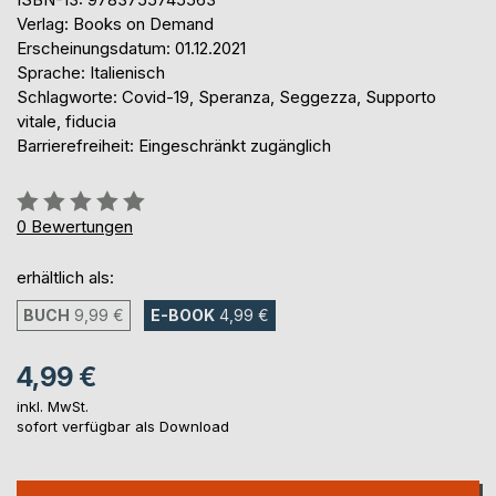
Verlag: Books on Demand
Erscheinungsdatum: 01.12.2021
Sprache: Italienisch
Schlagworte: Covid-19, Speranza, Seggezza, Supporto
vitale, fiducia
Barrierefreiheit: Eingeschränkt zugänglich
Bewertung::
0%
0
Bewertungen
erhältlich als:
BUCH
9,99 €
E-BOOK
4,99 €
4,99 €
inkl. MwSt.
sofort verfügbar als Download