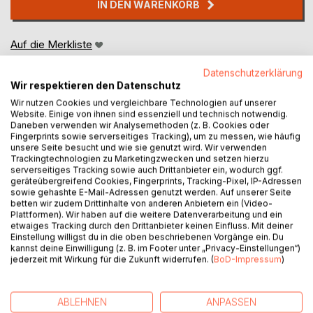
IN DEN WARENKORB
Auf die Merkliste
Titel bewerten
Datenschutzerklärung
Wir respektieren den Datenschutz
Wir nutzen Cookies und vergleichbare Technologien auf unserer
Website. Einige von ihnen sind essenziell und technisch notwendig.
Daneben verwenden wir Analysemethoden (z. B. Cookies oder
Fingerprints sowie serverseitiges Tracking), um zu messen, wie häufig
unsere Seite besucht und wie sie genutzt wird. Wir verwenden
Trackingtechnologien zu Marketingzwecken und setzen hierzu
BESCHREIBUNG
serverseitiges Tracking sowie auch Drittanbieter ein, wodurch ggf.
geräteübergreifend Cookies, Fingerprints, Tracking-Pixel, IP-Adressen
sowie gehashte E-Mail-Adressen genutzt werden. Auf unserer Seite
betten wir zudem Drittinhalte von anderen Anbietern ein (Video-
Nel corso dei suoi studi sulla Bibbia, l'autore, naturalmente,
Plattformen). Wir haben auf die weitere Datenverarbeitung und ein
ha anche analizzato i Dieci Comandamenti e ha riscontrato
etwaiges Tracking durch den Drittanbieter keinen Einfluss. Mit deiner
una serie d'incongruenze. A un esame più attento è
Einstellung willigst du in die oben beschriebenen Vorgänge ein. Du
kannst deine Einwilligung (z. B. im Footer unter „Privacy-Einstellungen“)
apparso chiaro che i classici Dieci Comandamenti della
jederzeit mit Wirkung für die Zukunft widerrufen. (
BoD-Impressum
)
Bibbia non soddisfano i requisiti che sono fatti dell'etica
universale. Sono assolutamente sessisti, xenofobi,
squilibrati e non plasmati dall'amore divino
ABLEHNEN
ANPASSEN
onnicomprensivo che è sempre enfatizzato dalla chiesa.