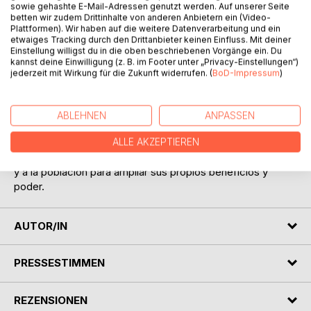
sowie gehashte E-Mail-Adressen genutzt werden. Auf unserer Seite
betten wir zudem Drittinhalte von anderen Anbietern ein (Video-
Plattformen). Wir haben auf die weitere Datenverarbeitung und ein
etwaiges Tracking durch den Drittanbieter keinen Einfluss. Mit deiner
Einstellung willigst du in die oben beschriebenen Vorgänge ein. Du
BESCHREIBUNG
kannst deine Einwilligung (z. B. im Footer unter „Privacy-Einstellungen“)
jederzeit mit Wirkung für die Zukunft widerrufen. (
BoD-Impressum
)
Se acaba el año 2023 y qué conflictos y discusiones habrá
en el próximo año. ¿No había ya suficientes conflictos y
ABLEHNEN
ANPASSEN
desastres militares? Pero así como ocurre a pequeña
escala, también ocurre a gran escala. Son sólo unas pocas
ALLE AKZEPTIEREN
personas las que presentan sus decisiones a sus votantes
y a la población para ampliar sus propios beneficios y
poder.
AUTOR/IN
PRESSESTIMMEN
REZENSIONEN