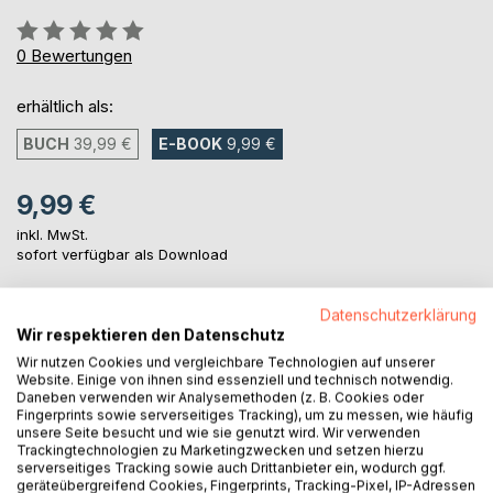
Bewertung::
0%
0
Bewertungen
erhältlich als:
BUCH
39,99 €
E-BOOK
9,99 €
9,99 €
inkl. MwSt.
sofort verfügbar als Download
Datenschutzerklärung
IN DEN WARENKORB
Wir respektieren den Datenschutz
Wir nutzen Cookies und vergleichbare Technologien auf unserer
Website. Einige von ihnen sind essenziell und technisch notwendig.
Auf die Merkliste
Daneben verwenden wir Analysemethoden (z. B. Cookies oder
Fingerprints sowie serverseitiges Tracking), um zu messen, wie häufig
Titel bewerten
unsere Seite besucht und wie sie genutzt wird. Wir verwenden
Trackingtechnologien zu Marketingzwecken und setzen hierzu
serverseitiges Tracking sowie auch Drittanbieter ein, wodurch ggf.
geräteübergreifend Cookies, Fingerprints, Tracking-Pixel, IP-Adressen