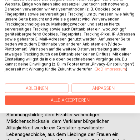
stimmungsvollen Erzähler und dem Schöpfer der
Website. Einige von ihnen sind essenziell und technisch notwendig.
Alterswerke wird der Ruhm, einer der Großen in der
Daneben verwenden wir Analysemethoden (z. B. Cookies oder
Fingerprints sowie serverseitiges Tracking), um zu messen, wie häufig
deutschen Dichtung zu sein, nicht abgesprochen werden
unsere Seite besucht und wie sie genutzt wird. Wir verwenden
können.
Trackingtechnologien zu Marketingzwecken und setzen hierzu
Theodor Hertel über Storm:
serverseitiges Tracking sowie auch Drittanbieter ein, wodurch ggf.
geräteübergreifend Cookies, Fingerprints, Tracking-Pixel, IP-Adressen
So manche dieser Erscheinungen deuten auf den
sowie gehashte E-Mail-Adressen genutzt werden. Auf unserer Seite
bemerkenswertesten Zug in der Gesamterscheinung
betten wir zudem Drittinhalte von anderen Anbietern ein (Video-
dieses Dichters, auf die gewaltige Entwicklung, die er
Plattformen). Wir haben auf die weitere Datenverarbeitung und ein
etwaiges Tracking durch den Drittanbieter keinen Einfluss. Mit deiner
durchgemacht hat. Sie bildet in der Tat ein hervorragendes
Einstellung willigst du in die oben beschriebenen Vorgänge ein. Du
Merkmal Theodor Storms. Wenn er um 1870 gestorben
kannst deine Einwilligung (z. B. im Footer unter „Privacy-Einstellungen“)
wäre, niemand hätte auch nur vermutet, was mit diesem
jederzeit mit Wirkung für die Zukunft widerrufen. (
BoD-Impressum
)
frühzeitigen Tode zerstört worden wäre. Storm hätte als
ein Meister der gefühlvollen Stimmungsnovelle, als ein
Minnedichter und einer der weichsten Künstler fortgelebt,
ABLEHNEN
ANPASSEN
in dessen Bilde manche schroffe Züge aus den Gedichten
ALLE AKZEPTIEREN
und einigen Novellen als fremdartig erschienen wären.
Welch ein Wandel! Aus dem Dichter weicher
Stimmungsbilder; dem Erzähler wehmütiger
Mädchenschicksale, dem Verklärer bürgerlicher
Alltäglichkeit wurde ein Gestalter gewaltigster
Lebensgeschicke, aus dem Lieblinge der Frauen ein