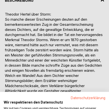
BESCHREIBUNG
Theodor Hertel über Storm:
So manche dieser Erscheinungen deuten auf den
bemerkenswertesten Zug in der Gesamterscheinung
dieses Dichters, auf die gewaltige Entwicklung, die er
durchgemacht hat. Sie bildet in der Tat ein hervorragendes
Merkmal Theodor Storms. Wenn er um 1870 gestorben
wäre, niemand hätte auch nur vermutet, was mit diesem
frühzeitigen Tode zerstört worden wäre. Storm hätte als
ein Meister der gefühlvollen Stimmungsnovelle, als ein
Minnedichter und einer der weichsten Künstler fortgelebt,
in dessen Bilde manche schroffe Züge aus den Gedichten
und einigen Novellen als fremdartig erschienen wären.
Welch ein Wandel! Aus dem Dichter weicher
Stimmungsbilder; dem Erzähler wehmütiger
Mädchenschicksale, dem Verklärer bürgerlicher
Alltäglichkeit wurde ein Gestalter gewaltigster
Lebensgeschicke, aus dem Lieblinge der Frauen ein
Datenschutzerklärung
Künstler, der auch harte Männer, die für Gefühlsseligkeit
Wir respektieren den Datenschutz
keinen Sinn haben, mächtig zu packen weiß. ... dem
Wir nutzen Cookies und vergleichbare Technologien auf unserer