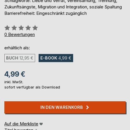
Schlagworte: Liebe und Verrat, Vereinsamung, Trennung,
Zukunftsängste, Migration und Integration, soziale Spaltung
Barrierefreiheit: Eingeschränkt zugänglich
Bewertung::
0%
0
Bewertungen
erhältlich als:
BUCH
12,95 €
E-BOOK
4,99 €
4,99 €
inkl. MwSt.
sofort verfügbar als Download
IN DEN WARENKORB
Auf die Merkliste