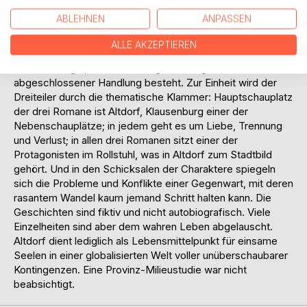
Missverständnissen gefangen sind. Was sie verbindet, ist
ABLEHNEN
ANPASSEN
ihr gestörtes Verhältnis zur inneren Wahrheit - ein
Vexierspiel, das zur tröstlichen Fiktion gerinnt.
ALLE AKZEPTIEREN
"Notlügner - Die Nostalgie des Selbstbetrugs" ist Teil der
Altdorf-Trilogie, die aus drei eigenständigen Romanen mit
abgeschlossener Handlung besteht. Zur Einheit wird der
Dreiteiler durch die thematische Klammer: Hauptschauplatz
der drei Romane ist Altdorf, Klausenburg einer der
Nebenschauplätze; in jedem geht es um Liebe, Trennung
und Verlust; in allen drei Romanen sitzt einer der
Protagonisten im Rollstuhl, was in Altdorf zum Stadtbild
gehört. Und in den Schicksalen der Charaktere spiegeln
sich die Probleme und Konflikte einer Gegenwart, mit deren
rasantem Wandel kaum jemand Schritt halten kann. Die
Geschichten sind fiktiv und nicht autobiografisch. Viele
Einzelheiten sind aber dem wahren Leben abgelauscht.
Altdorf dient lediglich als Lebensmittelpunkt für einsame
Seelen in einer globalisierten Welt voller unüberschaubarer
Kontingenzen. Eine Provinz-Milieustudie war nicht
beabsichtigt.