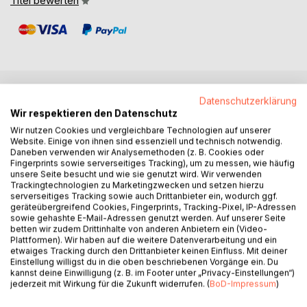
Titel bewerten
Datenschutzerklärung
BESCHREIBUNG
Wir respektieren den Datenschutz
Wir nutzen Cookies und vergleichbare Technologien auf unserer
Website. Einige von ihnen sind essenziell und technisch notwendig.
Vor einer halben Ewigkeit verschwand Sophie aus Richards
Daneben verwenden wir Analysemethoden (z. B. Cookies oder
Leben. Einfach so, ohne ein Wort des Abschieds. Fast
Fingerprints sowie serverseitiges Tracking), um zu messen, wie häufig
zwanzig Jahre später taucht sie wieder auf. Auf einer
unsere Seite besucht und wie sie genutzt wird. Wir verwenden
Trackingtechnologien zu Marketingzwecken und setzen hierzu
Urlaubsreise wollen die beiden die Grenzen ihrer Affinitäten
serverseitiges Tracking sowie auch Drittanbieter ein, wodurch ggf.
noch einmal ausloten. Doch eine seltsame Begegnung in
geräteübergreifend Cookies, Fingerprints, Tracking-Pixel, IP-Adressen
der Wildnis bringt ihre zögerliche Annäherung völlig aus
sowie gehashte E-Mail-Adressen genutzt werden. Auf unserer Seite
betten wir zudem Drittinhalte von anderen Anbietern ein (Video-
dem Takt: Das Herz will, der Verstand bockt. Und so
Plattformen). Wir haben auf die weitere Datenverarbeitung und ein
stolpern die beiden unversehens in ein Dickicht aus
etwaiges Tracking durch den Drittanbieter keinen Einfluss. Mit deiner
Misstrauen, Streit und Hass.
Einstellung willigst du in die oben beschriebenen Vorgänge ein. Du
kannst deine Einwilligung (z. B. im Footer unter „Privacy-Einstellungen“)
In mehreren ineinander verwobenen Erzählsträngen
jederzeit mit Wirkung für die Zukunft widerrufen. (
BoD-Impressum
)
kreuzen sich die Schicksale von Paaren, die in einem
Malstrom aus Lügen, Verdächtigungen und