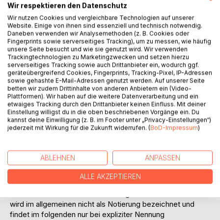
Wir respektieren den Datenschutz
der Ausgangslage die Situation aktueller und potentieller
Wir nutzen Cookies und vergleichbare Technologien auf unserer
börsennotierter mittelständischer Unternehmen,
Website. Einige von ihnen sind essenziell und technisch notwendig.
insbesondere an der Rheinisch-Westfälischen Börse zu
Daneben verwenden wir Analysemethoden (z. B. Cookies oder
Düsseldorf, darstellen, woran sich im dritten Kapitel eine
Fingerprints sowie serverseitiges Tracking), um zu messen, wie häufig
Analyse möglicher Ausweitungsmöglichkeiten anschließt.
unsere Seite besucht und wie sie genutzt wird. Wir verwenden
Trackingtechnologien zu Marketingzwecken und setzen hierzu
Die Termini Going Public", Gang an die Börse" und
serverseitiges Tracking sowie auch Drittanbieter ein, wodurch ggf.
Neuemission" werden im folgenden synonym verwendet
geräteübergreifend Cookies, Fingerprints, Tracking-Pixel, IP-Adressen
und beschreiben den Vorgang der erstmaligen Plazierung
sowie gehashte E-Mail-Adressen genutzt werden. Auf unserer Seite
betten wir zudem Drittinhalte von anderen Anbietern ein (Video-
von Aktien beim Anlegerpublikum in Verbindung mit der
Plattformen). Wir haben auf die weitere Datenverarbeitung und ein
Börseneinführung.
etwaiges Tracking durch den Drittanbieter keinen Einfluss. Mit deiner
Eingeschlossen ist ein im Vorfeld u.U. notwendiger
Einstellung willigst du in die oben beschriebenen Vorgänge ein. Du
kannst deine Einwilligung (z. B. im Footer unter „Privacy-Einstellungen“)
Rechtsformwechsel, da unterstellt wird, daß der Gang an
jederzeit mit Wirkung für die Zukunft widerrufen. (
BoD-Impressum
)
die Börse in der Rechtsform einer Aktiengesellschaft
erfolgen soll. Die Alternative der vielfach in den achtziger
Jahren diskutierten Möglichkeit des börsenmäßigen
ABLEHNEN
ANPASSEN
Handels von GmbH-Anteilen findet keine Berücksichtigung.
Weiterhin werden lediglich Neuemissionen im Segment des
ALLE AKZEPTIEREN
Amtlichen Handels bzw. des Geregelten Marktes
betrachtet. Ein Aktienhandel im Segment des Freiverkehrs
wird im allgemeinen nicht als Notierung bezeichnet und
findet im folgenden nur bei expliziter Nennung