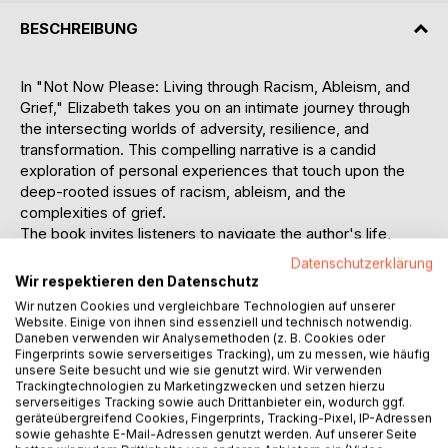
BESCHREIBUNG
In "Not Now Please: Living through Racism, Ableism, and
Grief," Elizabeth takes you on an intimate journey through
the intersecting worlds of adversity, resilience, and
transformation. This compelling narrative is a candid
exploration of personal experiences that touch upon the
deep-rooted issues of racism, ableism, and the
complexities of grief.
The book invites listeners to navigate the author's life,
sharing in moments of vulnerability and strength. Through
Datenschutzerklärung
powerful storytelling, it lays bare the often-unspoken
Wir respektieren den Datenschutz
challenges faced by individuals who encounter
Wir nutzen Cookies und vergleichbare Technologien auf unserer
discrimination on multiple fronts. Elizabeth's reflections
Website. Einige von ihnen sind essenziell und technisch notwendig.
offer insights into how racism and ableism intersect,
Daneben verwenden wir Analysemethoden (z. B. Cookies oder
Fingerprints sowie serverseitiges Tracking), um zu messen, wie häufig
shaping lives and experiences in profound ways.
unsere Seite besucht und wie sie genutzt wird. Wir verwenden
As you delve into this book, you'll witness the impact of
Trackingtechnologien zu Marketingzwecken und setzen hierzu
systemic biases, cultural prejudices, and personal
serverseitiges Tracking sowie auch Drittanbieter ein, wodurch ggf.
geräteübergreifend Cookies, Fingerprints, Tracking-Pixel, IP-Adressen
struggles. The author's voice is a testament to the
sowie gehashte E-Mail-Adressen genutzt werden. Auf unserer Seite
resilience of the human spirit, reminding us that even in the