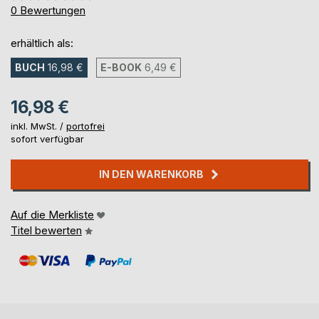
0%
0
Bewertungen
erhältlich als:
BUCH
16,98 €
E-BOOK
6,49 €
16,98 €
inkl. MwSt. /
portofrei
sofort verfügbar
IN DEN WARENKORB
Auf die Merkliste
Titel bewerten