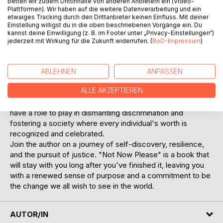
betten wir zudem Drittinhalte von anderen Anbietern ein (Video-
face of adversity, there is hope, strength, and the potential
Plattformen). Wir haben auf die weitere Datenverarbeitung und ein
etwaiges Tracking durch den Drittanbieter keinen Einfluss. Mit deiner
for change.
Einstellung willigst du in die oben beschriebenen Vorgänge ein. Du
kannst deine Einwilligung (z. B. im Footer unter „Privacy-Einstellungen“)
"Not Now Please" is not just a book; it's a call to action. It
jederzeit mit Wirkung für die Zukunft widerrufen. (
BoD-Impressum
)
encourages listeners to confront societal norms, challenge
assumptions, and advocate for a more inclusive and
compassionate world. The stories within this book will
ABLEHNEN
ANPASSEN
provoke thought, spark conversation, and inspire empathy.
ALLE AKZEPTIEREN
This is a book that transcends boundaries and speaks to
the universal human experience. It's a reminder that we all
have a role to play in dismantling discrimination and
fostering a society where every individual's worth is
recognized and celebrated.
Join the author on a journey of self-discovery, resilience,
and the pursuit of justice. "Not Now Please" is a book that
will stay with you long after you've finished it, leaving you
with a renewed sense of purpose and a commitment to be
the change we all wish to see in the world.
AUTOR/IN