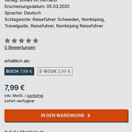
Erscheinungsdatum: 05.03.2020
Sprache: Deutsch
Schlagworte: Reiseführer Schweden, Norrköping,
Travelguide, Reisefuhrer, Norrköping Reiseführer
Bewertung::
0%
0
Bewertungen
erhältlich als:
BUCH
7,99 €
E-BOOK
2,99 €
7,99 €
inkl. MwSt. /
portofrei
sofort verfügbar
IN DEN WARENKORB