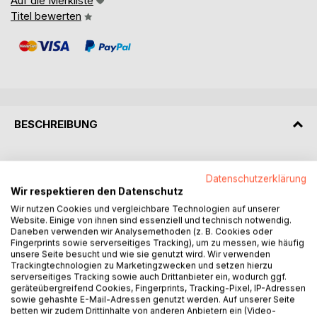
Auf die Merkliste
Titel bewerten
BESCHREIBUNG
Norrköping, dieser Name einer kleineren Stadt im Osten
Datenschutzerklärung
Schwedens sagt den allermeisten Touristen vermutlich
Wir respektieren den Datenschutz
nicht viel. Tatsächlich hat es diese Kleinstadt aber in sich.
Denn sie steckt voller Geschichte, Natur und Kultur und
Wir nutzen Cookies und vergleichbare Technologien auf unserer
Website. Einige von ihnen sind essenziell und technisch notwendig.
kann einen damit in ihren Bann ziehen. Norrköping ist eine
Daneben verwenden wir Analysemethoden (z. B. Cookies oder
Stadt, die man erleben muss, um sie zu verstehen. Die
Fingerprints sowie serverseitiges Tracking), um zu messen, wie häufig
Kleinstadt, zwei Stunden südlich von der schwedischen
unsere Seite besucht und wie sie genutzt wird. Wir verwenden
Trackingtechnologien zu Marketingzwecken und setzen hierzu
Hauptstadt Stockholm, überrascht mit untypischen
serverseitiges Tracking sowie auch Drittanbieter ein, wodurch ggf.
Kakteengebilden im Zentrum, einer Industrielandschaft aus
geräteübergreifend Cookies, Fingerprints, Tracking-Pixel, IP-Adressen
dem 19. Jahrhundert und zahlreichen Kulturangeboten.
sowie gehashte E-Mail-Adressen genutzt werden. Auf unserer Seite
betten wir zudem Drittinhalte von anderen Anbietern ein (Video-
Wer sich auf der Suche nach einem tollen Urlaub voller