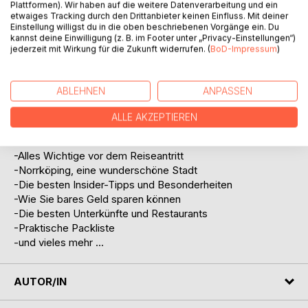
Plattformen). Wir haben auf die weitere Datenverarbeitung und ein
Abenteuer befindet, ist in Norrköping genau richtig.
etwaiges Tracking durch den Drittanbieter keinen Einfluss. Mit deiner
Verschaffen Sie sich mit Hilfe dieses Reiseführers ein
Einstellung willigst du in die oben beschriebenen Vorgänge ein. Du
kannst deine Einwilligung (z. B. im Footer unter „Privacy-Einstellungen“)
Gesamtbild über alle wichtigen Orte in Norrköping und
jederzeit mit Wirkung für die Zukunft widerrufen. (
BoD-Impressum
)
erfahren Sie mehr über die Geschichte der Stadt. Doch
was zeichnet die Stadt im Vergleich zu größeren und gar
beliebteren Urlaubsorten wie etwa Oslo oder Stockholm
ABLEHNEN
ANPASSEN
aus? Und wieso sollte man diese Stadt auf keinen Fall
unterschätzen?
ALLE AKZEPTIEREN
Das erwartet Sie:
-Alles Wichtige vor dem Reiseantritt
-Norrköping, eine wunderschöne Stadt
-Die besten Insider-Tipps und Besonderheiten
-Wie Sie bares Geld sparen können
-Die besten Unterkünfte und Restaurants
-Praktische Packliste
-und vieles mehr ...
AUTOR/IN