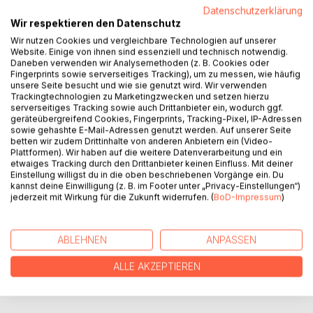
Datenschutzerklärung
BESCHREIBUNG
Wir respektieren den Datenschutz
Wir nutzen Cookies und vergleichbare Technologien auf unserer
Website. Einige von ihnen sind essenziell und technisch notwendig.
'Nordsøen' oder 'Vesterhavet', so nennen die Dänen ihre
Daneben verwenden wir Analysemethoden (z. B. Cookies oder
Nordsee. Hagar hat sich entschlossen eine Solotour im
Fingerprints sowie serverseitiges Tracking), um zu messen, wie häufig
Seekajak entlang der dänischen Halbinsel Jütland zu
unsere Seite besucht und wie sie genutzt wird. Wir verwenden
Trackingtechnologien zu Marketingzwecken und setzen hierzu
machen; so ganz schön am Rande dieser Nordsøen.
serverseitiges Tracking sowie auch Drittanbieter ein, wodurch ggf.
Seekajaktouren macht man grundsätzlich nicht allein, aber
geräteübergreifend Cookies, Fingerprints, Tracking-Pixel, IP-Adressen
mangels Mitpaddler entscheidet Hagar diese goldene
sowie gehashte E-Mail-Adressen genutzt werden. Auf unserer Seite
betten wir zudem Drittinhalte von anderen Anbietern ein (Video-
Regel zu ignorieren. Ob das so eine vernünftige
Plattformen). Wir haben auf die weitere Datenverarbeitung und ein
Entscheidung war...
etwaiges Tracking durch den Drittanbieter keinen Einfluss. Mit deiner
Einstellung willigst du in die oben beschriebenen Vorgänge ein. Du
kannst deine Einwilligung (z. B. im Footer unter „Privacy-Einstellungen“)
AUTOR/IN
jederzeit mit Wirkung für die Zukunft widerrufen. (
BoD-Impressum
)
PRESSESTIMMEN
ABLEHNEN
ANPASSEN
ALLE AKZEPTIEREN
REZENSIONEN