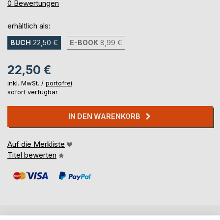
0%
0
Bewertungen
erhältlich als:
BUCH
22,50 €
E-BOOK
8,99 €
22,50 €
inkl. MwSt. /
portofrei
sofort verfügbar
IN DEN WARENKORB
Auf die Merkliste
Titel bewerten