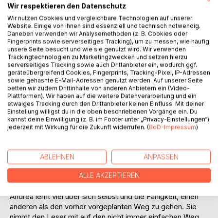
Auf die Merkliste
Wir respektieren den Datenschutz
Titel bewerten
Wir nutzen Cookies und vergleichbare Technologien auf unserer
Website. Einige von ihnen sind essenziell und technisch notwendig.
Daneben verwenden wir Analysemethoden (z. B. Cookies oder
Fingerprints sowie serverseitiges Tracking), um zu messen, wie häufig
unsere Seite besucht und wie sie genutzt wird. Wir verwenden
Trackingtechnologien zu Marketingzwecken und setzen hierzu
serverseitiges Tracking sowie auch Drittanbieter ein, wodurch ggf.
geräteübergreifend Cookies, Fingerprints, Tracking-Pixel, IP-Adressen
sowie gehashte E-Mail-Adressen genutzt werden. Auf unserer Seite
BESCHREIBUNG
betten wir zudem Drittinhalte von anderen Anbietern ein (Video-
Plattformen). Wir haben auf die weitere Datenverarbeitung und ein
etwaiges Tracking durch den Drittanbieter keinen Einfluss. Mit deiner
Einstellung willigst du in die oben beschriebenen Vorgänge ein. Du
Mal in einem anderen Land zu leben war schon immer
kannst deine Einwilligung (z. B. im Footer unter „Privacy-Einstellungen“)
Andreas großer Traum. Ein glücklicher Umstand führte
jederzeit mit Wirkung für die Zukunft widerrufen. (
BoD-Impressum
)
dazu, dass sie mit ihrem Mann fast drei Jahre lang die Zelte
in Nordportugal aufschlugen. Viele unerwartete Dinge
passieren im Alltag und sie muss mit ganz
ABLEHNEN
ANPASSEN
unterschiedlichen Hürden fertigwerden. Beide tauchen tief
in das Land ein, welches ihnen zum Lohn beeindruckende
ALLE AKZEPTIEREN
Erlebnisse schenkt.
Andrea lernt viel über sich selbst und die Fähigkeit, einen
anderen als den vorher vorgeplanten Weg zu gehen. Sie
nimmt den Leser mit auf den nicht immer einfachen Weg