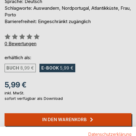
Sprache: Deutsch
Schlagworte: Auswandern, Nordportugal, Atlantikküste, Frau,
Porto
Barrierefreiheit: Eingeschränkt zugänglich
Bewertung::
0%
0
Bewertungen
erhältlich als:
BUCH
8,99 €
E-BOOK
5,99 €
5,99 €
inkl. MwSt.
sofort verfügbar als Download
IN DEN WARENKORB
Datenschutzerklärung