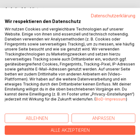
Auf die Merkliste
Datenschutzerklärung
Titel bewerten
Wir respektieren den Datenschutz
Wir nutzen Cookies und vergleichbare Technologien auf unserer
Website. Einige von ihnen sind essenziell und technisch notwendig.
Daneben verwenden wir Analysemethoden (z. B. Cookies oder
Fingerprints sowie serverseitiges Tracking), um zu messen, wie häufig
unsere Seite besucht und wie sie genutzt wird. Wir verwenden
Trackingtechnologien zu Marketingzwecken und setzen hierzu
serverseitiges Tracking sowie auch Drittanbieter ein, wodurch ggf.
BESCHREIBUNG
geräteübergreifend Cookies, Fingerprints, Tracking-Pixel, IP-Adressen
sowie gehashte E-Mail-Adressen genutzt werden. Auf unserer Seite
betten wir zudem Drittinhalte von anderen Anbietern ein (Video-
Plattformen). Wir haben auf die weitere Datenverarbeitung und ein
Die Niederlande und Norwegen haben das Geheimnis des
etwaiges Tracking durch den Drittanbieter keinen Einfluss. Mit deiner
Glücks entdeckt und teilen es endlich mit der Welt. Dieses
Einstellung willigst du in die oben beschriebenen Vorgänge ein. Du
kannst deine Einwilligung (z. B. im Footer unter „Privacy-Einstellungen“)
Geheimnis sind Niksen und Friluftsliv. Diese nordischen
jederzeit mit Wirkung für die Zukunft widerrufen. (
BoD-Impressum
)
Lifestyle-Phänomene haben die Welt im Sturm erobert und
eine weltweit wachsende Fangemeinde. Sofie Bakken
zeigt uns, wie Niksen und Friluftsliv uns helfen können, uns
ABLEHNEN
ANPASSEN
zufrieden und glücklich zu fühlen. Wäre es nicht wunderbar,
Stress abzubauen, sich zu entspannen und eine Pause von
ALLE AKZEPTIEREN
unserem hektischen Leben zu machen? Aber wie können