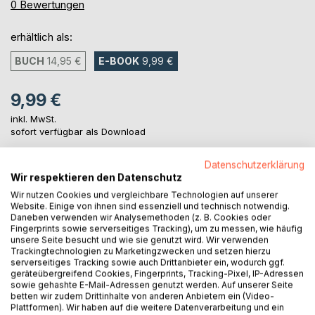
0%
0
Bewertungen
erhältlich als:
BUCH
14,95 €
E-BOOK
9,99 €
9,99 €
inkl. MwSt.
sofort verfügbar als Download
Datenschutzerklärung
Wir respektieren den Datenschutz
IN DEN WARENKORB
Wir nutzen Cookies und vergleichbare Technologien auf unserer
Website. Einige von ihnen sind essenziell und technisch notwendig.
Daneben verwenden wir Analysemethoden (z. B. Cookies oder
Auf die Merkliste
Fingerprints sowie serverseitiges Tracking), um zu messen, wie häufig
Titel bewerten
unsere Seite besucht und wie sie genutzt wird. Wir verwenden
Trackingtechnologien zu Marketingzwecken und setzen hierzu
serverseitiges Tracking sowie auch Drittanbieter ein, wodurch ggf.
geräteübergreifend Cookies, Fingerprints, Tracking-Pixel, IP-Adressen
sowie gehashte E-Mail-Adressen genutzt werden. Auf unserer Seite
betten wir zudem Drittinhalte von anderen Anbietern ein (Video-
Plattformen). Wir haben auf die weitere Datenverarbeitung und ein