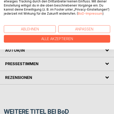
etwaiges Tracking durch den Drittanbieter keinen Einfluss. Mit deiner
Einstellung willigst du in die oben beschriebenen Vorgänge ein. Du
kannst deine Einwilligung (z. B. im Footer unter „Privacy-Einstellungen“)
BESCHREIBUNG
jederzeit mit Wirkung für die Zukunft widerrufen. (
BoD-Impressum
)
Norbert ist zurück! Mit seinen Eltern und seinem Bruder
ABLEHNEN
ANPASSEN
Florian besucht er das nahegelegene Kloster .... und schon
steckt er in einem weiteren Abenteuer.
ALLE AKZEPTIEREN
AUTOR/IN
PRESSESTIMMEN
REZENSIONEN
WEITERE TITEL BEI
BoD