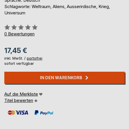
Sprache: Deutsch
Schlagworte: Weltraum, Aliens, Ausserirdische, Krieg,
Universum
Bewertung::
0%
0
Bewertungen
17,45 €
inkl. MwSt. /
portofrei
sofort verfügbar
IN DEN WARENKORB
Auf die Merkliste
Titel bewerten