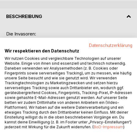
BESCHREIBUNG
Die Invasoren:
Am 21. Februar des Jahres 4589 erfolgt der Kontakt mit den
Datenschutzerklärung
Außerirdischen. Doch statt Frieden und Freiheit zu bringen,
Wir respektieren den Datenschutz
führen die rivalisierenden Keymon und Akkato ihren eigenen
Wir nutzen Cookies und vergleichbare Technologien auf unserer
Krieg auf dem Schlachtfeld Erde. Doch die Akkato wissen
Website. Einige von ihnen sind essenziell und technisch notwendig.
die Ausdauer und Zähigkeit der Menschen zu schätzen und
Daneben verwenden wir Analysemethoden (z. B. Cookies oder
für sich zu nutzen. Doch der Aufbruch der Menschheit, in
Fingerprints sowie serverseitiges Tracking), um zu messen, wie häufig
unsere Seite besucht und wie sie genutzt wird. Wir verwenden
die Weiten der Galaxis, führt sie direkt hinein in das Chaos
Trackingtechnologien zu Marketingzwecken und setzen hierzu
eines intergalktischen Krieges, der schon seit
serverseitiges Tracking sowie auch Drittanbieter ein, wodurch ggf.
Jahrtausenden tobt.So beginnt auch die Geschichte von
geräteübergreifend Cookies, Fingerprints, Tracking-Pixel, IP-Adressen
sowie gehashte E-Mail-Adressen genutzt werden. Auf unserer Seite
Dominic Porter, der mit etwas Glück auf einem der Schiffe
betten wir zudem Drittinhalte von anderen Anbietern ein (Video-
der Akkato anheuern kann.
Plattformen). Wir haben auf die weitere Datenverarbeitung und ein
etwaiges Tracking durch den Drittanbieter keinen Einfluss. Mit deiner
NOMADS
Einstellung willigst du in die oben beschriebenen Vorgänge ein. Du
kannst deine Einwilligung (z. B. im Footer unter „Privacy-Einstellungen“)
So werden die Menschen von den vielen Rassen der
jederzeit mit Wirkung für die Zukunft widerrufen. (
BoD-Impressum
)
Milchstrasse genannt. Als Überlebende und Flüchtlinge,
versuchen sie sich zwischen den Kulturen der Galaxis, die