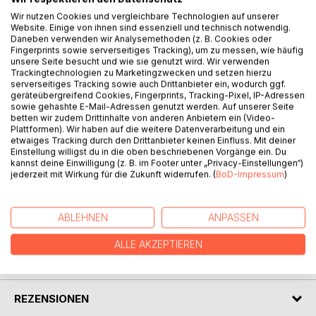
Wir nutzen Cookies und vergleichbare Technologien auf unserer
Website. Einige von ihnen sind essenziell und technisch notwendig.
Daneben verwenden wir Analysemethoden (z. B. Cookies oder
Fingerprints sowie serverseitiges Tracking), um zu messen, wie häufig
BESCHREIBUNG
unsere Seite besucht und wie sie genutzt wird. Wir verwenden
Trackingtechnologien zu Marketingzwecken und setzen hierzu
serverseitiges Tracking sowie auch Drittanbieter ein, wodurch ggf.
Der Sieg über die Keymon ist in greifbarer Nähe. Doch
geräteübergreifend Cookies, Fingerprints, Tracking-Pixel, IP-Adressen
sowie gehashte E-Mail-Adressen genutzt werden. Auf unserer Seite
anstatt in Triumphgeschrei zu verfallen, macht sich an Bord
betten wir zudem Drittinhalte von anderen Anbietern ein (Video-
der Durana Unruhe breit. Das Misstrauen gegenüber den
Plattformen). Wir haben auf die weitere Datenverarbeitung und ein
Akkato wächst und Gruppen bilden sich, die zum Ziel
etwaiges Tracking durch den Drittanbieter keinen Einfluss. Mit deiner
haben, das Kommando über das riesige Schiff zu
Einstellung willigst du in die oben beschriebenen Vorgänge ein. Du
kannst deine Einwilligung (z. B. im Footer unter „Privacy-Einstellungen“)
übernehmen. Dominic Porter hat diese Entwicklungen lange
jederzeit mit Wirkung für die Zukunft widerrufen. (
BoD-Impressum
)
ignoriert und nun scheinen sie ihn zu überrollen...
ABLEHNEN
ANPASSEN
AUTOR/IN
ALLE AKZEPTIEREN
PRESSESTIMMEN
REZENSIONEN