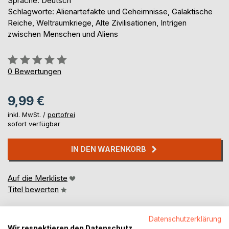
Sprache: Deutsch
Schlagworte: Alienartefakte und Geheimnisse, Galaktische
Reiche, Weltraumkriege, Alte Zivilisationen, Intrigen
zwischen Menschen und Aliens
Bewertung::
0%
0
Bewertungen
9,99 €
inkl. MwSt. /
portofrei
sofort verfügbar
IN DEN WARENKORB
Auf die Merkliste
Titel bewerten
Datenschutzerklärung
Wir respektieren den Datenschutz