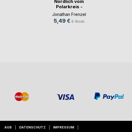
Nördlich vom
Polarkreis -
Fotobuch(...)
Jonathan Frenzel
5,49 €
E-Book
AGB
DATENSCHUTZ
IMPRESSUM