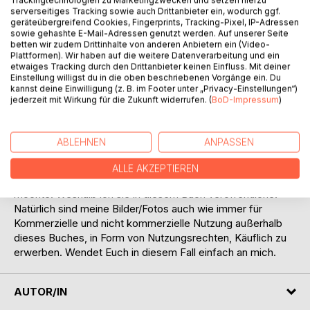
serverseitiges Tracking sowie auch Drittanbieter ein, wodurch ggf.
geräteübergreifend Cookies, Fingerprints, Tracking-Pixel, IP-Adressen
BESCHREIBUNG
sowie gehashte E-Mail-Adressen genutzt werden. Auf unserer Seite
betten wir zudem Drittinhalte von anderen Anbietern ein (Video-
Plattformen). Wir haben auf die weitere Datenverarbeitung und ein
Fotografieren, sowie in der Natur wandern, ist meine
etwaiges Tracking durch den Drittanbieter keinen Einfluss. Mit deiner
Leidenschaft! Dementsprechend bekomme ich
Einstellung willigst du in die oben beschriebenen Vorgänge ein. Du
kannst deine Einwilligung (z. B. im Footer unter „Privacy-Einstellungen“)
beeindruckende und außergewöhnliche, aber
jederzeit mit Wirkung für die Zukunft widerrufen. (
BoD-Impressum
)
insbesondere (Vor allem) natürliche, unberührte Gefilde
(Landschaft) zu Gesicht, die ich gerne mit Euch in Form
von Bildern/Fotos teilen möchte! In erster Linie ist dies
ABLEHNEN
ANPASSEN
vielmehr ein Fotobuch, als ein Bilderbuch. Dieses Fotobuch
enthält einen kleinen Bruchteil, meiner besten und
ALLE AKZEPTIEREN
schönsten Bilder/Fotos, die ich niemandem Vorenthalten
möchte. Weshalb ich sie in diesem Buch veröffentliche!
Natürlich sind meine Bilder/Fotos auch wie immer für
Kommerzielle und nicht kommerzielle Nutzung außerhalb
dieses Buches, in Form von Nutzungsrechten, Käuflich zu
erwerben. Wendet Euch in diesem Fall einfach an mich.
AUTOR/IN