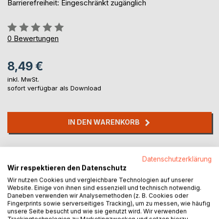
Barrierefreiheit: Eingeschränkt zugänglich
Bewertung::
0%
0
Bewertungen
8,49 €
inkl. MwSt.
sofort verfügbar als Download
IN DEN WARENKORB
Auf die Merkliste
Datenschutzerklärung
Titel bewerten
Wir respektieren den Datenschutz
Wir nutzen Cookies und vergleichbare Technologien auf unserer
Website. Einige von ihnen sind essenziell und technisch notwendig.
Daneben verwenden wir Analysemethoden (z. B. Cookies oder
Fingerprints sowie serverseitiges Tracking), um zu messen, wie häufig
unsere Seite besucht und wie sie genutzt wird. Wir verwenden
Trackingtechnologien zu Marketingzwecken und setzen hierzu