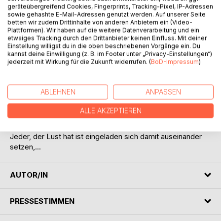
geräteübergreifend Cookies, Fingerprints, Tracking-Pixel, IP-Adressen
sowie gehashte E-Mail-Adressen genutzt werden. Auf unserer Seite
betten wir zudem Drittinhalte von anderen Anbietern ein (Video-
Plattformen). Wir haben auf die weitere Datenverarbeitung und ein
etwaiges Tracking durch den Drittanbieter keinen Einfluss. Mit deiner
Einstellung willigst du in die oben beschriebenen Vorgänge ein. Du
kannst deine Einwilligung (z. B. im Footer unter „Privacy-Einstellungen“)
BESCHREIBUNG
jederzeit mit Wirkung für die Zukunft widerrufen. (
BoD-Impressum
)
Gedichte, die das Leben, die Liebe, die Wahrheit und die
ABLEHNEN
ANPASSEN
Welt aus der Sicht von Harlekin Pierrot beschreiben. Die
Gedichte versuchen nicht alles wissenschaftlich rational zu
ALLE AKZEPTIEREN
erklären, sondern mit Gefühl und persönlicher Emotion
Wahrnehmungen darzustellen.
Jeder, der Lust hat ist eingeladen sich damit auseinander
setzen,...
AUTOR/IN
PRESSESTIMMEN