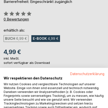
Barrierefreiheit: Eingeschränkt zugänglich
Bewertung::
0%
0
Bewertungen
erhältlich als:
BUCH
6,99 €
E-BOOK
4,99 €
4,99 €
inkl. MwSt.
sofort verfügbar als Download
Datenschutzerklärung
Wir respektieren den Datenschutz
IN DEN WARENKORB
Wir nutzen Cookies und vergleichbare Technologien auf unserer
Website. Einige von ihnen sind essenziell und technisch notwendig.
Daneben verwenden wir Analysemethoden (z. B. Cookies oder
Auf die Merkliste
Fingerprints sowie serverseitiges Tracking), um zu messen, wie häufig
Titel bewerten
unsere Seite besucht und wie sie genutzt wird. Wir verwenden
Trackingtechnologien zu Marketingzwecken und setzen hierzu
serverseitiges Tracking sowie auch Drittanbieter ein, wodurch ggf.