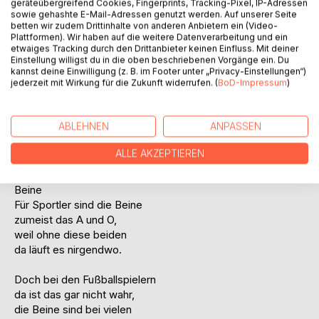
geräteübergreifend Cookies, Fingerprints, Tracking-Pixel, IP-Adressen
ich ein Beschleunigungsprogramm,
sowie gehashte E-Mail-Adressen genutzt werden. Auf unserer Seite
was ich im Netz herunterlud,
betten wir zudem Drittinhalte von anderen Anbietern ein (Video-
Plattformen). Wir haben auf die weitere Datenverarbeitung und ein
nur war das leider nicht sehr klug.
etwaiges Tracking durch den Drittanbieter keinen Einfluss. Mit deiner
Einstellung willigst du in die oben beschriebenen Vorgänge ein. Du
Er läuft noch lahmer und ist laut -
kannst deine Einwilligung (z. B. im Footer unter „Privacy-Einstellungen“)
jederzeit mit Wirkung für die Zukunft widerrufen. (
BoD-Impressum
)
Dateien wurden auch geklaut.
Ich nahm den Kasten wutentbrannt
auf dem Balkon in meine Hand
ABLEHNEN
ANPASSEN
und schmiss ihn fort, trotz Garantie -
so schnell war er bis jetzt noch nie.
ALLE AKZEPTIEREN
Beine
Für Sportler sind die Beine
zumeist das A und O,
weil ohne diese beiden
da läuft es nirgendwo.
Doch bei den Fußballspielern
da ist das gar nicht wahr,
die Beine sind bei vielen