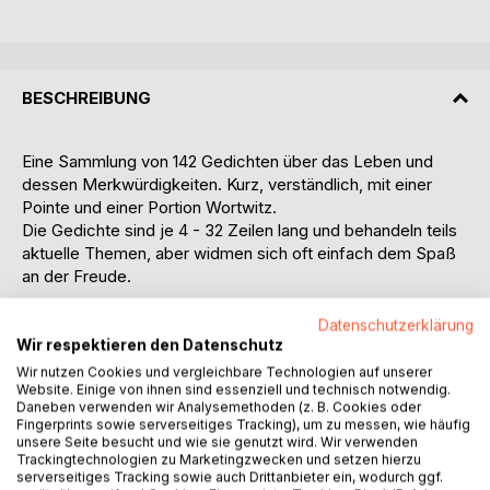
BESCHREIBUNG
Eine Sammlung von 142 Gedichten über das Leben und
dessen Merkwürdigkeiten. Kurz, verständlich, mit einer
Pointe und einer Portion Wortwitz.
Die Gedichte sind je 4 - 32 Zeilen lang und behandeln teils
aktuelle Themen, aber widmen sich oft einfach dem Spaß
an der Freude.
Leseprobe:
Datenschutzerklärung
Geschwindigkeit
Wir respektieren den Datenschutz
Das neueste PC Modell
Wir nutzen Cookies und vergleichbare Technologien auf unserer
ist nur am Anfang rasend schnell.
Website. Einige von ihnen sind essenziell und technisch notwendig.
Daneben verwenden wir Analysemethoden (z. B. Cookies oder
Oft läuft er schon nach kurzer Zeit
Fingerprints sowie serverseitiges Tracking), um zu messen, wie häufig
nur noch mit Schrittgeschwindigkeit.
unsere Seite besucht und wie sie genutzt wird. Wir verwenden
Trackingtechnologien zu Marketingzwecken und setzen hierzu
serverseitiges Tracking sowie auch Drittanbieter ein, wodurch ggf.
Einst installierte ohne Plan