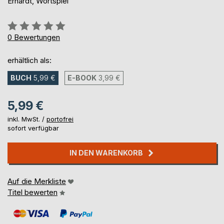
Erhardt, Wortspiel
Bewertung::
0%
0
Bewertungen
erhältlich als:
BUCH
5,99 €
E-BOOK
3,99 €
5,99 €
inkl. MwSt. /
portofrei
sofort verfügbar
IN DEN WARENKORB
Auf die Merkliste
Titel bewerten