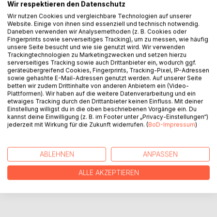
Wir respektieren den Datenschutz
Das Leben läuft nicht immer so, wie man es sich wünscht.
Wir nutzen Cookies und vergleichbare Technologien auf unserer
Manchmal braucht es einen Anstoß, um etwas zu ändern:
Website. Einige von ihnen sind essenziell und technisch notwendig.
ein abgebrochenes Studium, der Bruch mit der Familie oder
Daneben verwenden wir Analysemethoden (z. B. Cookies oder
Fingerprints sowie serverseitiges Tracking), um zu messen, wie häufig
das Aus einer Beziehung - und manchmal genügt ein
unsere Seite besucht und wie sie genutzt wird. Wir verwenden
einziges Lied, um den Sprung zu wagen. So ergeht es auch
Trackingtechnologien zu Marketingzwecken und setzen hierzu
Elisa, die nun, kaum zwei Wochen nachdem sie das Lied im
serverseitiges Tracking sowie auch Drittanbieter ein, wodurch ggf.
geräteübergreifend Cookies, Fingerprints, Tracking-Pixel, IP-Adressen
Radio gehört hat, am Flughafen sitzt und wartet, wartet auf
sowie gehashte E-Mail-Adressen genutzt werden. Auf unserer Seite
den Flug nach Bologna.
betten wir zudem Drittinhalte von anderen Anbietern ein (Video-
Plattformen). Wir haben auf die weitere Datenverarbeitung und ein
etwaiges Tracking durch den Drittanbieter keinen Einfluss. Mit deiner
Einstellung willigst du in die oben beschriebenen Vorgänge ein. Du
AUTOR/IN
kannst deine Einwilligung (z. B. im Footer unter „Privacy-Einstellungen“)
jederzeit mit Wirkung für die Zukunft widerrufen. (
BoD-Impressum
)
PRESSESTIMMEN
ABLEHNEN
ANPASSEN
REZENSIONEN
ALLE AKZEPTIEREN