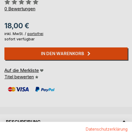
Bewertung::
0%
0
Bewertungen
18,00 €
inkl. MwSt. /
portofrei
sofort verfügbar
IN DEN WARENKORB
Auf die Merkliste
Titel bewerten
BESCHREIBUNG
Datenschutzerklärung