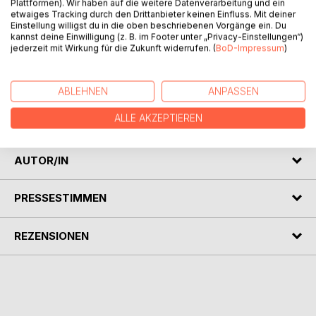
Plattformen). Wir haben auf die weitere Datenverarbeitung und ein
etwaiges Tracking durch den Drittanbieter keinen Einfluss. Mit deiner
Einstellung willigst du in die oben beschriebenen Vorgänge ein. Du
kannst deine Einwilligung (z. B. im Footer unter „Privacy-Einstellungen“)
jederzeit mit Wirkung für die Zukunft widerrufen. (
BoD-Impressum
)
BESCHREIBUNG
Gedichte, lang und kurz, in der Tradition von Wilhelm Busch,
ABLEHNEN
ANPASSEN
Joachim Ringelnatz und Heinz Erhardt laden zum
ALLE AKZEPTIEREN
Schmunzeln und Hirnen über den Sinn vom Unsinn ein.
AUTOR/IN
PRESSESTIMMEN
REZENSIONEN