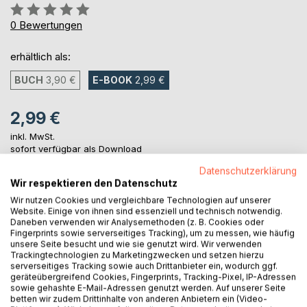
Bewertung::
0%
0
Bewertungen
erhältlich als:
BUCH
3,90 €
E-BOOK
2,99 €
2,99 €
inkl. MwSt.
sofort verfügbar als Download
Datenschutzerklärung
Wir respektieren den Datenschutz
IN DEN WARENKORB
Wir nutzen Cookies und vergleichbare Technologien auf unserer
Website. Einige von ihnen sind essenziell und technisch notwendig.
Daneben verwenden wir Analysemethoden (z. B. Cookies oder
Fingerprints sowie serverseitiges Tracking), um zu messen, wie häufig
Auf die Merkliste
unsere Seite besucht und wie sie genutzt wird. Wir verwenden
Titel bewerten
Trackingtechnologien zu Marketingzwecken und setzen hierzu
serverseitiges Tracking sowie auch Drittanbieter ein, wodurch ggf.
geräteübergreifend Cookies, Fingerprints, Tracking-Pixel, IP-Adressen
sowie gehashte E-Mail-Adressen genutzt werden. Auf unserer Seite
betten wir zudem Drittinhalte von anderen Anbietern ein (Video-