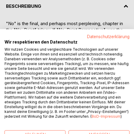
BESCHREIBUNG
"No" is the final, and perhaps most perplexing, chapter in
the "No-Point" trilogy. If "No-Point Perspective" was the
encyclopedia of nothingness for dummies and "No-Point"
Datenschutzerklärung
the professional's handbook, then "No" is the blank page
Wir respektieren den Datenschutz
at the end, the echo of a conversation that has finally run its
Wir nutzen Cookies und vergleichbare Technologien auf unserer
Website. Einige von ihnen sind essenziell und technisch notwendig.
course.
Daneben verwenden wir Analysemethoden (z. B. Cookies oder
Fingerprints sowie serverseitiges Tracking), um zu messen, wie häufig
Justin Allen and Andreas Müller, having exhausted all
unsere Seite besucht und wie sie genutzt wird. Wir verwenden
avenues of inquiry, meet face-to-face in Andreas' quaint
Trackingtechnologien zu Marketingzwecken und setzen hierzu
serverseitiges Tracking sowie auch Drittanbieter ein, wodurch ggf.
village. The words dwindle, the silences grow longer, and
geräteübergreifend Cookies, Fingerprints, Tracking-Pixel, IP-Adressen
the "no-point" reveals itself not as a concept to be
sowie gehashte E-Mail-Adressen genutzt werden. Auf unserer Seite
grasped, but as what's apparently happening - life.
betten wir zudem Drittinhalte von anderen Anbietern ein (Video-
Plattformen). Wir haben auf die weitere Datenverarbeitung und ein
etwaiges Tracking durch den Drittanbieter keinen Einfluss. Mit deiner
With its minimalist title and even more minimalist content,
Einstellung willigst du in die oben beschriebenen Vorgänge ein. Du
"No" is a book that defies categorization. It's not about
kannst deine Einwilligung (z. B. im Footer unter „Privacy-Einstellungen“)
jederzeit mit Wirkung für die Zukunft widerrufen. (
BoD-Impressum
)
non-duality, it's not about spirituality, it's not even about
nothing. It's simply "No," the final reduction of the original
title of this trilogy.