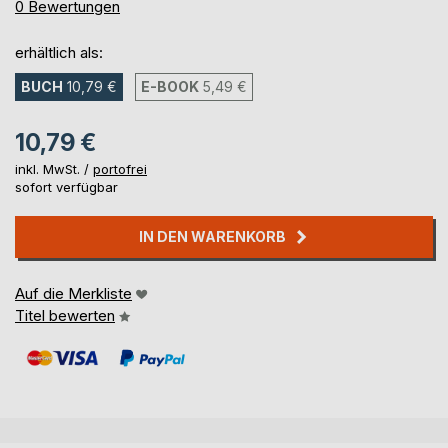
0%
0
Bewertungen
erhältlich als:
BUCH
10,79 €
E-BOOK
5,49 €
10,79 €
inkl. MwSt. /
portofrei
sofort verfügbar
IN DEN WARENKORB
Auf die Merkliste
Titel bewerten