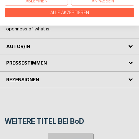
ABLEHNEN
ANPASSEN
A fitting conclusion to a series of talks that started with a
ALLE AKZEPTIEREN
grand exploration and ended with a whisper, "No" invites
you to step off the precipice of meaning and into the vast
openness of what is.
AUTOR/IN
PRESSESTIMMEN
REZENSIONEN
WEITERE TITEL BEI
BoD