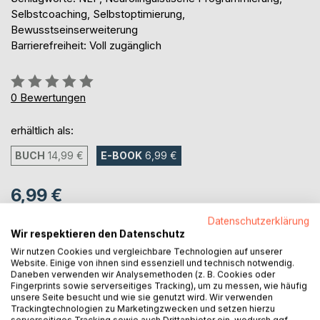
Selbstcoaching, Selbstoptimierung,
Bewusstseinserweiterung
Barrierefreiheit: Voll zugänglich
Bewertung::
0%
0
Bewertungen
erhältlich als:
BUCH
14,99 €
E-BOOK
6,99 €
6,99 €
inkl. MwSt.
Datenschutzerklärung
sofort verfügbar als Download
Wir respektieren den Datenschutz
Wir nutzen Cookies und vergleichbare Technologien auf unserer
Website. Einige von ihnen sind essenziell und technisch notwendig.
Daneben verwenden wir Analysemethoden (z. B. Cookies oder
IN DEN WARENKORB
Fingerprints sowie serverseitiges Tracking), um zu messen, wie häufig
unsere Seite besucht und wie sie genutzt wird. Wir verwenden
Trackingtechnologien zu Marketingzwecken und setzen hierzu
Auf die Merkliste
serverseitiges Tracking sowie auch Drittanbieter ein, wodurch ggf.