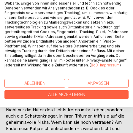
Website. Einige von ihnen sind essenziell und technisch notwendig.
Daneben verwenden wir Analysemethoden (z. B. Cookies oder
Fingerprints sowie serverseitiges Tracking), um zu messen, wie häufig
unsere Seite besucht und wie sie genutzt wird. Wir verwenden
Trackingtechnologien zu Marketingzwecken und setzen hierzu
serverseitiges Tracking sowie auch Drittanbieter ein, wodurch ggf.
BESCHREIBUNG
geräteübergreifend Cookies, Fingerprints, Tracking-Pixel, IP-Adressen
sowie gehashte E-Mail-Adressen genutzt werden. Auf unserer Seite
betten wir zudem Drittinhalte von anderen Anbietern ein (Video-
Plattformen). Wir haben auf die weitere Datenverarbeitung und ein
"Es ist Zeit, zu gehen!"
etwaiges Tracking durch den Drittanbieter keinen Einfluss. Mit deiner
Immer wieder hört Katja diesen Satz, wenn sie auf den
Einstellung willigst du in die oben beschriebenen Vorgänge ein. Du
Schatten trifft. Aufgewachsen im Kinderheim, ist ein altes,
kannst deine Einwilligung (z. B. im Footer unter „Privacy-Einstellungen“)
jederzeit mit Wirkung für die Zukunft widerrufen. (
BoD-Impressum
)
handgeschriebenes Buch ihr größter Schatz und die
einzige Verbindung zu ihren Eltern. Als ihr sechzehnter
Geburtstag näher rückt beginnt es:
ABLEHNEN
ANPASSEN
Katja wird verfolgt, von einem Schatten. Menschen in ihrer
Umgebung verunglücken, verschwinden, sterben. Auch
ALLE AKZEPTIEREN
diejenigen, die das Mädchen zu kennen glaubt, führen
anscheinend ein Doppelleben.
Nicht nur die Hüter des Lichts treten in ihr Leben, sondern
auch die Schattenkrieger. In ihren Träumen trifft sie auf die
geheimnisvolle Nisha. Wem kann sie noch vertrauen? Am
Ende muss Katja sich entscheiden - zwischen Licht und