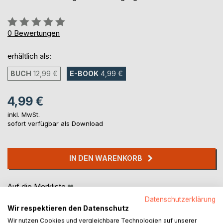
Bewertung::
0%
0
Bewertungen
erhältlich als:
BUCH
12,99 €
E-BOOK
4,99 €
4,99 €
inkl. MwSt.
sofort verfügbar als Download
IN DEN WARENKORB
Auf die Merkliste
Titel bewerten
Datenschutzerklärung
Wir respektieren den Datenschutz
Wir nutzen Cookies und vergleichbare Technologien auf unserer