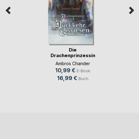
Die
Drachenprinzessin
Band 3
Ambros Chander
10,99 €
E-Book
16,99 €
Buch