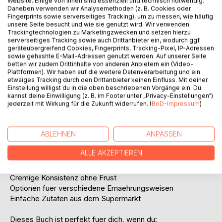
Zu ungenau. Zu kompliziert. Oder nicht auf dein Modell
Website. Einige von ihnen sind essenziell und technisch notwendig.
Daneben verwenden wir Analysemethoden (z. B. Cookies oder
abgestimmt.
Fingerprints sowie serverseitiges Tracking), um zu messen, wie häufig
unsere Seite besucht und wie sie genutzt wird. Wir verwenden
Genau hier setzt dieses Buch an.
Trackingtechnologien zu Marketingzwecken und setzen hierzu
serverseitiges Tracking sowie auch Drittanbieter ein, wodurch ggf.
geräteübergreifend Cookies, Fingerprints, Tracking-Pixel, IP-Adressen
Es wurde entwickelt, um dir Sicherheit, einfache Ablaeufe
sowie gehashte E-Mail-Adressen genutzt werden. Auf unserer Seite
und bessere Ergebnisse zu geben - vom ersten Versuch
betten wir zudem Drittinhalte von anderen Anbietern ein (Video-
Plattformen). Wir haben auf die weitere Datenverarbeitung und ein
an.
etwaiges Tracking durch den Drittanbieter keinen Einfluss. Mit deiner
Einstellung willigst du in die oben beschriebenen Vorgänge ein. Du
Egal ob du Anfaenger bist oder schon experimentiert hast:
kannst deine Einwilligung (z. B. im Footer unter „Privacy-Einstellungen“)
jederzeit mit Wirkung für die Zukunft widerrufen. (
BoD-Impressum
)
Mit diesem Buch gelingt dir cremiges Eis, das du sonst nur
aus der Eisdiele kennst.
ABLEHNEN
ANPASSEN
Was dieses Buch besonders macht:
ALLE AKZEPTIEREN
Ueber 120 getestete Rezepte, die wirklich funktionieren
Schritt-fuer-Schritt Anleitungen, ideal fuer Anfaenger
Cremige Konsistenz ohne Frust
Optionen fuer verschiedene Ernaehrungsweisen
Einfache Zutaten aus dem Supermarkt
Dieses Buch ist perfekt fuer dich, wenn du: