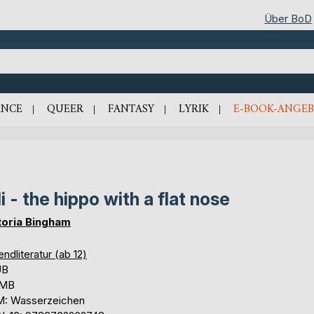
Über BoD
NCE
QUEER
FANTASY
LYRIK
E-BOOK-ANGEB
li - the hippo with a flat nose
toria Bingham
ndliteratur (ab 12)
UB
 MB
: Wasserzeichen