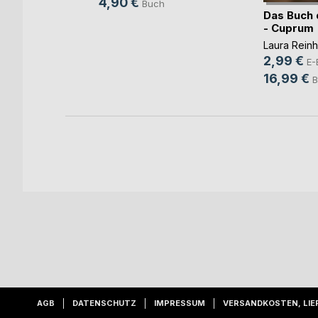
4,90 €
Buch
er
Das Buch 
- Cuprum
immer
Laura Reinh
2,99 €
ok
E-
16,99 €
h
B
AGB
DATENSCHUTZ
IMPRESSUM
VERSANDKOSTEN, LIE