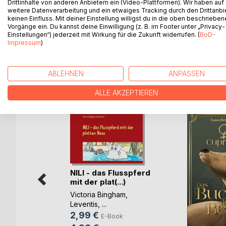
Drittinhalte von anderen Anbietern ein (Video-Plattformen). Wir haben auf
You will find the answers to all these questions in 
weitere Datenverarbeitung und ein etwaiges Tracking durch den Drittanbi
Leventis.
keinen Einfluss. Mit deiner Einstellung willigst du in die oben beschriebe
Vorgänge ein. Du kannst deine Einwilligung (z. B. im Footer unter „Privacy-
Einstellungen“) jederzeit mit Wirkung für die Zukunft widerrufen. (
BoD-
It is a book that you can read to children or that 
Impressum
)
ABLEHNEN
ANPASSEN
WEITERE TITEL BEI
Bo
ALLE AKZEPTIEREN
NILI - das Flusspferd
mit der plat(...)
Victoria Bingham
,
Leventis
, ...
2,99 €
E-Book