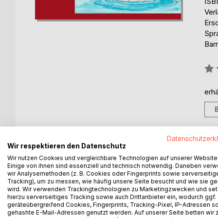
ISB
Ver
Ers
Spr
Barr
Bew
0%
erhä
Datenschutzerk
Wir respektieren den Datenschutz
Wir nutzen Cookies und vergleichbare Technologien auf unserer Website
BESCHREIBUNG
AUTOR/IN
PRESSES
Einige von ihnen sind essenziell und technisch notwendig. Daneben ver
wir Analysemethoden (z. B. Cookies oder Fingerprints sowie serverseitig
Tracking), um zu messen, wie häufig unsere Seite besucht und wie sie ge
Why does the little hippo Nili have a flat nose?
wird. Wir verwenden Trackingtechnologien zu Marketingzwecken und se
What does the short-sighted elephant Edmond have
hierzu serverseitiges Tracking sowie auch Drittanbieter ein, wodurch ggf.
Why are both of them wandering through Africa wit
geräteübergreifend Cookies, Fingerprints, Tracking-Pixel, IP-Adressen s
gehashte E-Mail-Adressen genutzt werden. Auf unserer Seite betten wir