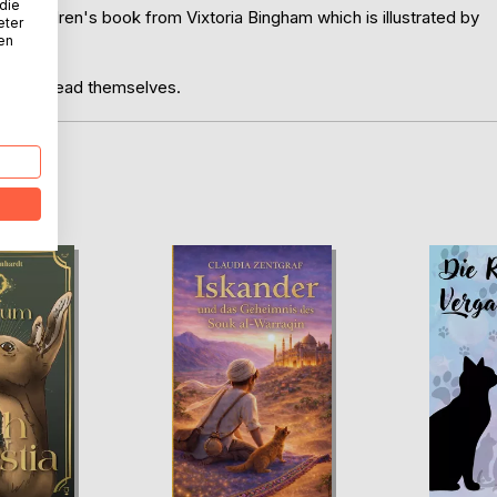
 die
this children's book from Vixtoria Bingham which is illustrated by
eter
nen
they can read themselves.
D