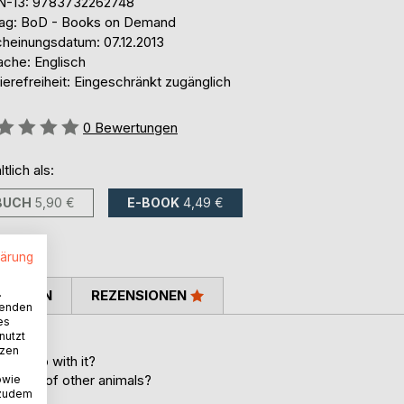
N-13: 9783732262748
lag: BoD - Books on Demand
cheinungsdatum: 07.12.2013
ache: Englisch
ierefreiheit: Eingeschränkt zugänglich
ertung::
0
Bewertungen
ltlich als:
BUCH
5,90 €
E-BOOK
4,49 €
lärung
.
TIMMEN
REZENSIONEN
wenden
es
nutzt
tzen
 to do with it?
h a lot of other animals?
owie
 zudem