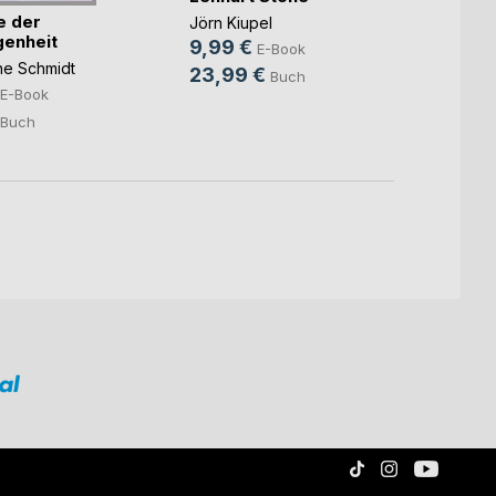
e der
Der H
Jörn Kiupel
enheit
9,99 €
E-Book
Julian 
ne Schmidt
23,99 €
4,99
Buch
E-Book
15,9
Buch