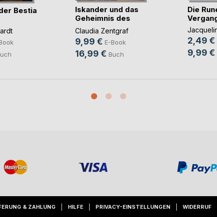
Iskander und das
Die Run
der Bestia
Geheimnis des
Vergang
Sou(...)
Jacqueli
ardt
Claudia Zentgraf
2,49 €
9,99 €
Book
E-Book
9,99 €
16,99 €
uch
Buch
FERUNG & ZAHLUNG
HILFE
PRIVACY-EINSTELLUNGEN
WIDERRUF