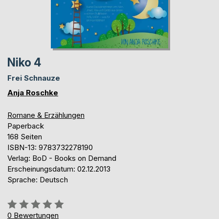
Niko 4
Frei Schnauze
Anja Roschke
Romane & Erzählungen
Paperback
168 Seiten
ISBN-13: 9783732278190
Verlag: BoD - Books on Demand
Erscheinungsdatum: 02.12.2013
Sprache: Deutsch
Bewertung::
0%
0
Bewertungen