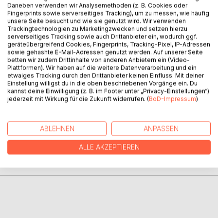
BESCHREIBUNG
Daneben verwenden wir Analysemethoden (z. B. Cookies oder
Fingerprints sowie serverseitiges Tracking), um zu messen, wie häufig
unsere Seite besucht und wie sie genutzt wird. Wir verwenden
Trackingtechnologien zu Marketingzwecken und setzen hierzu
Auch in Band 4 – Dackel frei Schnauze – ist hundherum
serverseitiges Tracking sowie auch Drittanbieter ein, wodurch ggf.
wieder alles dackelig, fellosophisch, einfellsreich und
geräteübergreifend Cookies, Fingerprints, Tracking-Pixel, IP-Adressen
zweifelsfrei stellenweise urkomisch.
sowie gehashte E-Mail-Adressen genutzt werden. Auf unserer Seite
betten wir zudem Drittinhalte von anderen Anbietern ein (Video-
Plattformen). Wir haben auf die weitere Datenverarbeitung und ein
Willst du spaßige Unterhaltung mit Tiefgang – lies es! Wau
etwaiges Tracking durch den Drittanbieter keinen Einfluss. Mit deiner
weia!
Einstellung willigst du in die oben beschriebenen Vorgänge ein. Du
kannst deine Einwilligung (z. B. im Footer unter „Privacy-Einstellungen“)
jederzeit mit Wirkung für die Zukunft widerrufen. (
BoD-Impressum
)
AUTOR/IN
ABLEHNEN
ANPASSEN
PRESSESTIMMEN
ALLE AKZEPTIEREN
REZENSIONEN