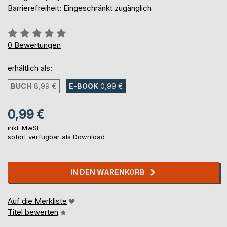
Barrierefreiheit: Eingeschränkt zugänglich
Bewertung::
0%
0
Bewertungen
erhältlich als:
BUCH
8,99 €
E-BOOK
0,99 €
0,99 €
inkl. MwSt.
sofort verfügbar als Download
IN DEN WARENKORB
Auf die Merkliste
Titel bewerten