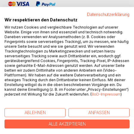
Datenschutzerklärung
Wir respektieren den Datenschutz
Wir nutzen Cookies und vergleichbare Technologien auf unserer
Website. Einige von ihnen sind essenziell und technisch notwendig.
BESCHREIBUNG
Daneben verwenden wir Analysemethoden (z. B. Cookies oder
Fingerprints sowie serverseitiges Tracking), um zu messen, wie häufig
unsere Seite besucht und wie sie genutzt wird. Wir verwenden
Trackingtechnologien zu Marketingzwecken und setzen hierzu
Vera und Peter Sobier genießen mit ihrem zwölfjährigen
serverseitiges Tracking sowie auch Drittanbieter ein, wodurch ggf.
Sohn Patrick ein sorgenfreies Familienglück. Das endet
geräteübergreifend Cookies, Fingerprints, Tracking-Pixel, IP-Adressen
sowie gehashte E-Mail-Adressen genutzt werden. Auf unserer Seite
abrupt, als der erfolgreiche Rechtsanwalt einen
betten wir zudem Drittinhalte von anderen Anbietern ein (Video-
folgenschweren Verkehrsunfall verursacht. Patrick erleidet
Plattformen). Wir haben auf die weitere Datenverarbeitung und ein
ein Schädel-/Hirn-Trauma und fällt in ein Koma. Peter
etwaiges Tracking durch den Drittanbieter keinen Einfluss. Mit deiner
Einstellung willigst du in die oben beschriebenen Vorgänge ein. Du
Sobier kommt mit leichten Verletzungen davon und sucht
kannst deine Einwilligung (z. B. im Footer unter „Privacy-Einstellungen“)
verzweifelt einen Weg, mit seiner schweren Schuld leben
jederzeit mit Wirkung für die Zukunft widerrufen. (
BoD-Impressum
)
zu können. Die Liebe zu Vera wird auf eine harte Probe
gestellt.
Die härteste Zerreißprobe ihres Lebens fordert den Eltern
ABLEHNEN
ANPASSEN
alles ab, denn das Schicksal kann grausam sein.
Verzweiflung, Glaubenskonflikte und Hoffnungslosigkeit
ALLE AKZEPTIEREN
zerfressen den Geist des Vaters. Außergewöhnliche