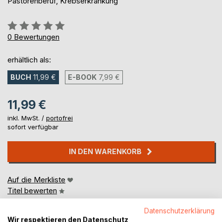
Pastorenberuf, Krebserkrankung
Bewertung::
0%
0
Bewertungen
erhältlich als:
BUCH
11,99 €
E-BOOK
7,99 €
11,99 €
inkl. MwSt. /
portofrei
sofort verfügbar
IN DEN WARENKORB
Auf die Merkliste
Titel bewerten
Datenschutzerklärung
Wir respektieren den Datenschutz