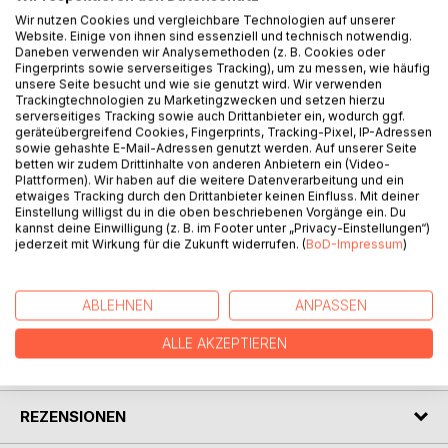
Wir nutzen Cookies und vergleichbare Technologien auf unserer
Website. Einige von ihnen sind essenziell und technisch notwendig.
Daneben verwenden wir Analysemethoden (z. B. Cookies oder
Fingerprints sowie serverseitiges Tracking), um zu messen, wie häufig
unsere Seite besucht und wie sie genutzt wird. Wir verwenden
BESCHREIBUNG
Trackingtechnologien zu Marketingzwecken und setzen hierzu
serverseitiges Tracking sowie auch Drittanbieter ein, wodurch ggf.
geräteübergreifend Cookies, Fingerprints, Tracking-Pixel, IP-Adressen
Der Titel stamm aus einem Gespräch mit meinem Vater. Er
sowie gehashte E-Mail-Adressen genutzt werden. Auf unserer Seite
betten wir zudem Drittinhalte von anderen Anbietern ein (Video-
war mit großer Liebe Binnenschiffer gewesen, nachdem er
Plattformen). Wir haben auf die weitere Datenverarbeitung und ein
Konkurs gemacht hatte, musste er noch als Hilfsarbiter auf
etwaiges Tracking durch den Drittanbieter keinen Einfluss. Mit deiner
dem Bau arbeiten. Das war eine große Demütigung für ihn.
Einstellung willigst du in die oben beschriebenen Vorgänge ein. Du
kannst deine Einwilligung (z. B. im Footer unter „Privacy-Einstellungen“)
Ich finde, dass mein Bildungsweg sich gut unter diesem
jederzeit mit Wirkung für die Zukunft widerrufen. (
BoD-Impressum
)
Motto zusammenfassen lässt.
ABLEHNEN
ANPASSEN
AUTOR/IN
ALLE AKZEPTIEREN
PRESSESTIMMEN
REZENSIONEN