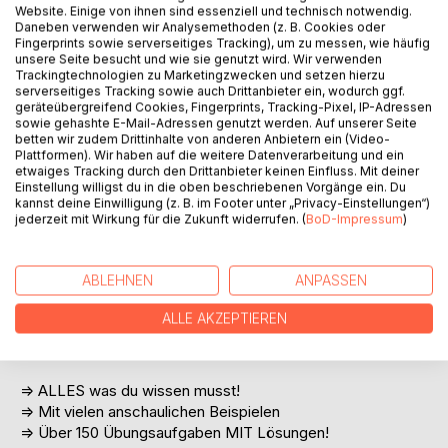
Website. Einige von ihnen sind essenziell und technisch notwendig.
Daneben verwenden wir Analysemethoden (z. B. Cookies oder
Fingerprints sowie serverseitiges Tracking), um zu messen, wie häufig
unsere Seite besucht und wie sie genutzt wird. Wir verwenden
Trackingtechnologien zu Marketingzwecken und setzen hierzu
serverseitiges Tracking sowie auch Drittanbieter ein, wodurch ggf.
geräteübergreifend Cookies, Fingerprints, Tracking-Pixel, IP-Adressen
sowie gehashte E-Mail-Adressen genutzt werden. Auf unserer Seite
betten wir zudem Drittinhalte von anderen Anbietern ein (Video-
BESCHREIBUNG
Plattformen). Wir haben auf die weitere Datenverarbeitung und ein
etwaiges Tracking durch den Drittanbieter keinen Einfluss. Mit deiner
Einstellung willigst du in die oben beschriebenen Vorgänge ein. Du
In diesem Buch lernst du Schritt für Schritt das gesamte
kannst deine Einwilligung (z. B. im Footer unter „Privacy-Einstellungen“)
jederzeit mit Wirkung für die Zukunft widerrufen. (
BoD-Impressum
)
Basiswissen der 5. Klasse in Mathematik. Neben dem
theoretischen Teil wirst du mit zahlreichen
Übungsaufgaben und Lösungen auf jede Mathe-
ABLEHNEN
ANPASSEN
Herausforderung optimal vorbereitet. Lass dich von den
Erklärungen und Veranschaulichungen überzeugen und
ALLE AKZEPTIEREN
werde zum Mathe-Experten. Ideal für Schüler/-innen und
alle, die ihr Mathe-Wissen verbessern wollen!
=> ALLES was du wissen musst!
=> Mit vielen anschaulichen Beispielen
=> Über 150 Übungsaufgaben MIT Lösungen!