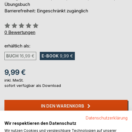
Übungsbuch
Barrierefreiheit: Eingeschränkt zugänglich
Bewertung::
0%
0
Bewertungen
erhältlich als:
BUCH
16,99 €
E-BOOK
9,99 €
9,99 €
inkl. MwSt.
sofort verfügbar als Download
IN DEN WARENKORB
Datenschutzerklärung
Auf die Merkliste
Wir respektieren den Datenschutz
Titel bewerten
Wir nutzen Cookies und vergleichbare Technologien auf unserer