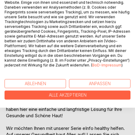
Website. Einige von ihnen sind essenziell und technisch notwendig.
Daneben verwenden wir Analysemethoden (z. B. Cookies oder
Fingerprints sowie serverseitiges Tracking), um zu messen, wie häufig
unsere Seite besucht und wie sie genutzt wird. Wir verwenden
Trackingtechnologien zu Marketingzwecken und setzen hierzu
serverseitiges Tracking sowie auch Drittanbieter ein, wodurch ggf.
geräteübergreifend Cookies, Fingerprints, Tracking-Pixel, IP-Adressen
BESCHREIBUNG
sowie gehashte E-Mail-Adressen genutzt werden. Auf unserer Seite
betten wir zudem Drittinhalte von anderen Anbietern ein (Video-
Plattformen). Wir haben auf die weitere Datenverarbeitung und ein
etwaiges Tracking durch den Drittanbieter keinen Einfluss. Mit deiner
Nie mehr Akne, Pickel oder unreine Haut. Es klappt!!!
Einstellung willigst du in die oben beschriebenen Vorgänge ein. Du
kannst deine Einwilligung (z. B. im Footer unter „Privacy-Einstellungen“)
Wie bekomme ich wieder schöne Haut?! Warum hab ich
jederzeit mit Wirkung für die Zukunft widerrufen. (
BoD-Impressum
)
immer wieder Pickel oder unreine Haut? Welche Produkte
bringen wirklich was? Warum spielt meine Haut nicht mit?
ABLEHNEN
ANPASSEN
Was haben Sie nicht schon alles versucht um eine Schöne
ALLE AKZEPTIEREN
und Gesunde Haut zu haben!? Lesen Sie dieses kurze
eInfo healthy über das Problem mit unreiner Haut. Wir
haben hier eine einfache und langfristige Lösung für Ihre
Gesunde und Schöne Haut!
Wir möchten Ihnen mit unserer Serie eInfo healthy helfen.
Auf unserer Gesundheit baut Alles auf! Lassen Sie sich