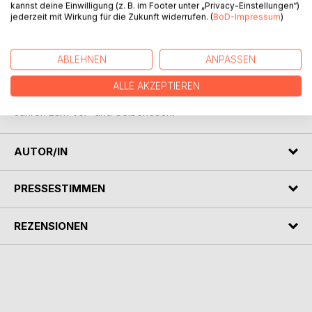
kannst deine Einwilligung (z. B. im Footer unter „Privacy-Einstellungen“)
Stadt. Mit Lupe, scharfem Verstand und guten Freunden
jederzeit mit Wirkung für die Zukunft widerrufen. (
BoD-Impressum
)
macht er sich auf die Suche nach dem Dieb und der Beute.
Es bleibt ihm aber nicht viel Zeit, denn bis zum Einbruch
ABLEHNEN
ANPASSEN
des Winters muss das Vorratslager wieder gefüllt sein.
ALLE AKZEPTIEREN
Eine spannende Detektivgeschichte für junge Leser ab 6
Jahren zum Vor- und Selberlesen.
AUTOR/IN
PRESSESTIMMEN
REZENSIONEN