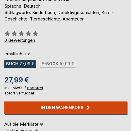
Sprache: Deutsch
Schlagworte: Kinderbuch, Detektivgeschichten, Krimi-
Geschichte, Tiergeschichte, Abenteuer
Bewertung::
0%
0
Bewertungen
erhältlich als:
BUCH
27,99 €
E-BOOK
10,99 €
27,99 €
inkl. MwSt. /
portofrei
sofort verfügbar
IN DEN WARENKORB
Auf die Merkliste
Titel bewerten