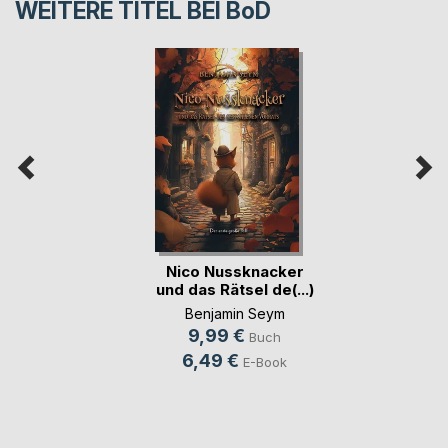
WEITERE TITEL BEI
BoD
Nico Nussknacker
und das Rätsel de(...)
Benjamin Seym
9,99 €
Buch
6,49 €
E-Book