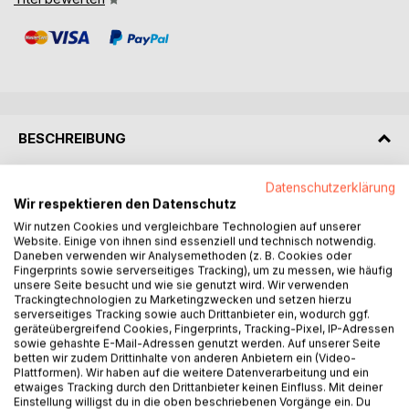
BESCHREIBUNG
Datenschutzerklärung
Nico Nussknackers erstes großes Abenteuer jetzt auch als
Wir respektieren den Datenschutz
illustrierte Ausgabe mit über 40 ganzseitigen, farbigen und
Wir nutzen Cookies und vergleichbare Technologien auf unserer
liebenswerten Illustrationen.
Website. Einige von ihnen sind essenziell und technisch notwendig.
Daneben verwenden wir Analysemethoden (z. B. Cookies oder
Inhalt:
Fingerprints sowie serverseitiges Tracking), um zu messen, wie häufig
unsere Seite besucht und wie sie genutzt wird. Wir verwenden
Trackingtechnologien zu Marketingzwecken und setzen hierzu
Oh Schreck! Der gesamte Nahrungsvorrat des Städtchens
serverseitiges Tracking sowie auch Drittanbieter ein, wodurch ggf.
Eichental wurde über Nacht aus dem Nusslager gestohlen.
geräteübergreifend Cookies, Fingerprints, Tracking-Pixel, IP-Adressen
Keine Spuren eines Einbruchs, keine Verdächtigen, keine
sowie gehashte E-Mail-Adressen genutzt werden. Auf unserer Seite
betten wir zudem Drittinhalte von anderen Anbietern ein (Video-
Hinweise und sogar die Polizei tappt im Dunkeln.
Plattformen). Wir haben auf die weitere Datenverarbeitung und ein
etwaiges Tracking durch den Drittanbieter keinen Einfluss. Mit deiner
Ein Fall für Nico Nussknacker, den cleversten Detektiv der
Einstellung willigst du in die oben beschriebenen Vorgänge ein. Du