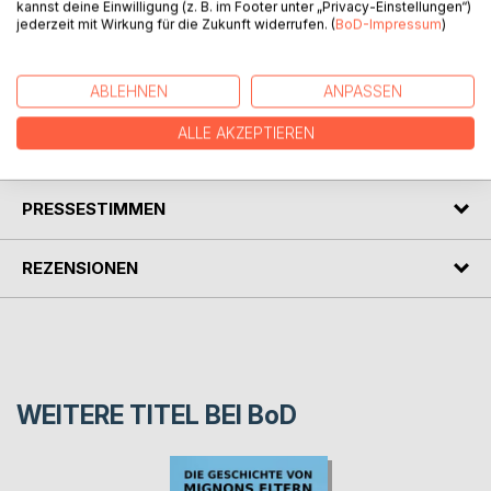
kannst deine Einwilligung (z. B. im Footer unter „Privacy-Einstellungen“)
jederzeit mit Wirkung für die Zukunft widerrufen. (
BoD-Impressum
)
Nicht zu weit ist eine Erzählung von Johann Wolfgang von
Goethe, die in Wilhelm Meisters Wanderjahre zuerst
veröffentlicht wurde.
ABLEHNEN
ANPASSEN
ALLE AKZEPTIEREN
AUTOR/IN
PRESSESTIMMEN
REZENSIONEN
WEITERE TITEL BEI
BoD