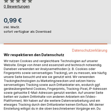
0%
0
Bewertungen
0,99 €
inkl. MwSt.
sofort verfügbar als Download
IN DEN WARENKORB
Datenschutzerklärung
Wir respektieren den Datenschutz
Wir nutzen Cookies und vergleichbare Technologien auf unserer
Auf die Merkliste
Website. Einige von ihnen sind essenziell und technisch notwendig.
Titel bewerten
Daneben verwenden wir Analysemethoden (z. B. Cookies oder
Fingerprints sowie serverseitiges Tracking), um zu messen, wie häufig
unsere Seite besucht und wie sie genutzt wird. Wir verwenden
Trackingtechnologien zu Marketingzwecken und setzen hierzu
serverseitiges Tracking sowie auch Drittanbieter ein, wodurch ggf.
geräteübergreifend Cookies, Fingerprints, Tracking-Pixel, IP-Adressen
sowie gehashte E-Mail-Adressen genutzt werden. Auf unserer Seite
betten wir zudem Drittinhalte von anderen Anbietern ein (Video-
Plattformen). Wir haben auf die weitere Datenverarbeitung und ein
etwaiges Tracking durch den Drittanbieter keinen Einfluss. Mit deiner
BESCHREIBUNG
Einstellung willigst du in die oben beschriebenen Vorgänge ein. Du