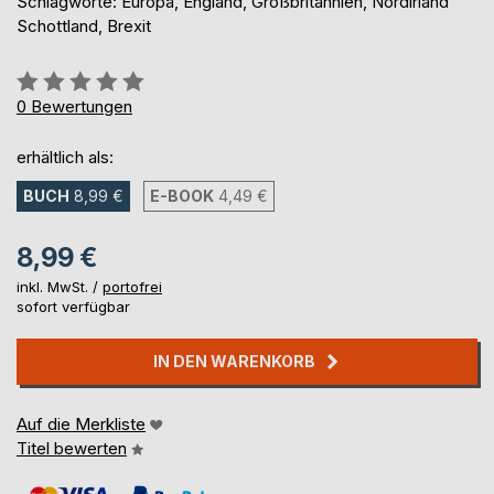
Schlagworte: Europa, England, Großbritannien, Nordirland
Schottland, Brexit
Bewertung::
0%
0
Bewertungen
erhältlich als:
BUCH
8,99 €
E-BOOK
4,49 €
8,99 €
inkl. MwSt. /
portofrei
sofort verfügbar
IN DEN WARENKORB
Auf die Merkliste
Titel bewerten