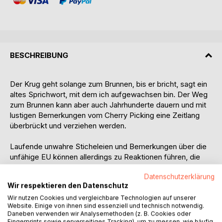
BESCHREIBUNG
Der Krug geht solange zum Brunnen, bis er bricht, sagt ein
altes Sprichwort, mit dem ich aufgewachsen bin. Der Weg
zum Brunnen kann aber auch Jahrhunderte dauern und mit
lustigen Bemerkungen vom Cherry Picking eine Zeitlang
überbrückt und verziehen werden.
Laufende unwahre Sticheleien und Bemerkungen über die
unfähige EU können allerdings zu Reaktionen führen, die
nur eine kleine Minderheit in England wollte und will.
Datenschutzerklärung
Praktisch schlafwandlerisch entstand ein Dissens, der zum
Wir respektieren den Datenschutz
Bruch Englands mit der EU führte. Eine kleine Elite von
Brexiteers hat das eigene Volk belogen, betrogen und in
Wir nutzen Cookies und vergleichbare Technologien auf unserer
Website. Einige von ihnen sind essenziell und technisch notwendig.
Geißelhaft genommen.
Daneben verwenden wir Analysemethoden (z. B. Cookies oder
Fingerprints sowie serverseitiges Tracking), um zu messen, wie häufig