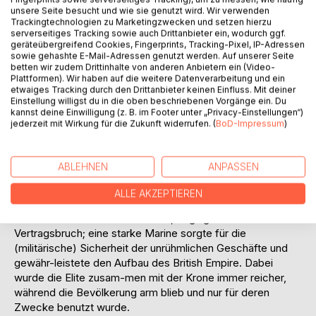
Die europäisch gesinnten Schotten waren damit nicht
unsere Seite besucht und wie sie genutzt wird. Wir verwenden
Trackingtechnologien zu Marketingzwecken und setzen hierzu
einverstanden und haben mit der letzten Wahl für jeden
serverseitiges Tracking sowie auch Drittanbieter ein, wodurch ggf.
gezeigt, dass sie aus dem Völkerkerker Großbritanniens
geräteübergreifend Cookies, Fingerprints, Tracking-Pixel, IP-Adressen
ausscheiden und sich wieder der EU-Familie zuwenden
sowie gehashte E-Mail-Adressen genutzt werden. Auf unserer Seite
betten wir zudem Drittinhalte von anderen Anbietern ein (Video-
möchten.
Plattformen). Wir haben auf die weitere Datenverarbeitung und ein
etwaiges Tracking durch den Drittanbieter keinen Einfluss. Mit deiner
Ein Blick in die englische Geschichte zeigt auch, dass Lug
Einstellung willigst du in die oben beschriebenen Vorgänge ein. Du
kannst deine Einwilligung (z. B. im Footer unter „Privacy-Einstellungen“)
und Betrug seitens der englischen Eliten kein einmaliger
jederzeit mit Wirkung für die Zukunft widerrufen. (
BoD-Impressum
)
Vorgang war, sondern seit Jahrhunderten das
Tagesgeschäft in dieser Gruppe gewesen zu sein scheint.
Sklavenhandel, Seeräubertum und koloniale Ausbeutung
ABLEHNEN
ANPASSEN
waren im Repertoire der jeweiligen Eliten im Einverständnis
mit der englischen Krone. Windige Hütchenspiele und
ALLE AKZEPTIEREN
trickreiche Verträge standen im Wechselspiel zueinander
und wenn das noch nicht reichte, beging man mal eben
Vertragsbruch; eine starke Marine sorgte für die
(militärische) Sicherheit der unrühmlichen Geschäfte und
gewähr-leistete den Aufbau des British Empire. Dabei
wurde die Elite zusam-men mit der Krone immer reicher,
während die Bevölkerung arm blieb und nur für deren
Zwecke benutzt wurde.