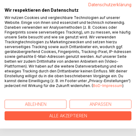
Datenschutzerklärung
Wir respektieren den Datenschutz
Wir nutzen Cookies und vergleichbare Technologien auf unserer
BESCHREIBUNG
Website. Einige von ihnen sind essenziell und technisch notwendig.
Daneben verwenden wir Analysemethoden (z. B. Cookies oder
Fingerprints sowie serverseitiges Tracking), um zu messen, wie häufig
unsere Seite besucht und wie sie genutzt wird. Wir verwenden
My written book by me Peter Oberfrank - Hunziker with the
Trackingtechnologien zu Marketingzwecken und setzen hierzu
booktiteling NHL icehockeysport indiany stary indiany is my
serverseitiges Tracking sowie auch Drittanbieter ein, wodurch ggf.
living as NHL icehockeyplayer ever and manly ever and
geräteübergreifend Cookies, Fingerprints, Tracking-Pixel, IP-Adressen
technical working ever and with all my NHL art naming
sowie gehashte E-Mail-Adressen genutzt werden. Auf unserer Seite
betten wir zudem Drittinhalte von anderen Anbietern ein (Video-
indiany Peter Oberfrank - Hunziker
Plattformen). Wir haben auf die weitere Datenverarbeitung und ein
etwaiges Tracking durch den Drittanbieter keinen Einfluss. Mit deiner
Einstellung willigst du in die oben beschriebenen Vorgänge ein. Du
AUTOR/IN
kannst deine Einwilligung (z. B. im Footer unter „Privacy-Einstellungen“)
jederzeit mit Wirkung für die Zukunft widerrufen. (
BoD-Impressum
)
PRESSESTIMMEN
ABLEHNEN
ANPASSEN
REZENSIONEN
ALLE AKZEPTIEREN