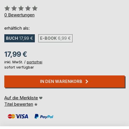
Bewertung::
0%
0
Bewertungen
erhältlich als:
BUCH
17,99 €
E-BOOK
6,99 €
17,99 €
inkl. MwSt. /
portofrei
sofort verfügbar
IN DEN WARENKORB
Auf die Merkliste
Titel bewerten