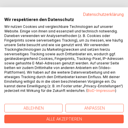
Datenschutzerklärung
Wir respektieren den Datenschutz
Wir nutzen Cookies und vergleichbare Technologien auf unserer
BESCHREIBUNG
Website. Einige von ihnen sind essenziell und technisch notwendig.
Daneben verwenden wir Analysemethoden (z. B. Cookies oder
Fingerprints sowie serverseitiges Tracking), um zu messen, wie häufig
My written unique indiany book with the booktiteling NHL
unsere Seite besucht und wie sie genutzt wird. Wir verwenden
icehockey colourfull indiany yeah champion stary happy
Trackingtechnologien zu Marketingzwecken und setzen hierzu
serverseitiges Tracking sowie auch Drittanbieter ein, wodurch ggf.
indiany celebrating indiany Peter Oberfrank - Hunziker with
geräteübergreifend Cookies, Fingerprints, Tracking-Pixel, IP-Adressen
all my NHL art naming indiany is a memory book and
sowie gehashte E-Mail-Adressen genutzt werden. Auf unserer Seite
sportivo book indiany and worldwide languaging unique
betten wir zudem Drittinhalte von anderen Anbietern ein (Video-
Plattformen). Wir haben auf die weitere Datenverarbeitung und ein
indiany and indiany celebrating indiany Peter Oberfrank -
etwaiges Tracking durch den Drittanbieter keinen Einfluss. Mit deiner
Hunziker
Einstellung willigst du in die oben beschriebenen Vorgänge ein. Du
kannst deine Einwilligung (z. B. im Footer unter „Privacy-Einstellungen“)
jederzeit mit Wirkung für die Zukunft widerrufen. (
BoD-Impressum
)
AUTOR/IN
ABLEHNEN
ANPASSEN
PRESSESTIMMEN
ALLE AKZEPTIEREN
REZENSIONEN