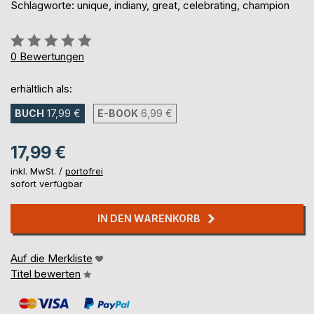
Schlagworte: unique, indiany, great, celebrating, champion
Bewertung::
0%
0
Bewertungen
erhältlich als:
BUCH
17,99 €
E-BOOK
6,99 €
17,99 €
inkl. MwSt. /
portofrei
sofort verfügbar
IN DEN WARENKORB
Auf die Merkliste
Titel bewerten