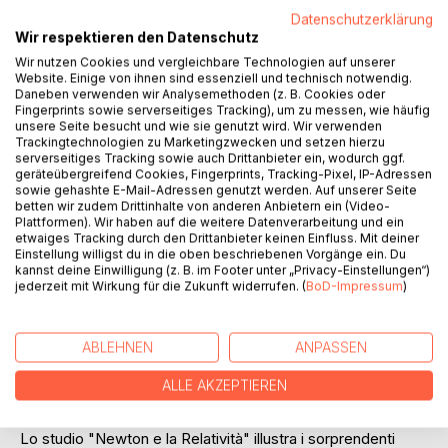
Datenschutzerklärung
Wir respektieren den Datenschutz
Wir nutzen Cookies und vergleichbare Technologien auf unserer
Website. Einige von ihnen sind essenziell und technisch notwendig.
Daneben verwenden wir Analysemethoden (z. B. Cookies oder
Fingerprints sowie serverseitiges Tracking), um zu messen, wie häufig
unsere Seite besucht und wie sie genutzt wird. Wir verwenden
BESCHREIBUNG
Trackingtechnologien zu Marketingzwecken und setzen hierzu
serverseitiges Tracking sowie auch Drittanbieter ein, wodurch ggf.
geräteübergreifend Cookies, Fingerprints, Tracking-Pixel, IP-Adressen
È ben noto che l'equazione E = mc² è una conseguenza
sowie gehashte E-Mail-Adressen genutzt werden. Auf unserer Seite
dalla Teoria della Relatività.
betten wir zudem Drittinhalte von anderen Anbietern ein (Video-
Plattformen). Wir haben auf die weitere Datenverarbeitung und ein
Poco noto è, tuttavia, che di questa relazione esiste anche
etwaiges Tracking durch den Drittanbieter keinen Einfluss. Mit deiner
una semplice dimostrazione di Einstein derivata dalle leggi
Einstellung willigst du in die oben beschriebenen Vorgänge ein. Du
della fisica classica.
kannst deine Einwilligung (z. B. im Footer unter „Privacy-Einstellungen“)
jederzeit mit Wirkung für die Zukunft widerrufen. (
BoD-Impressum
)
Questo fu il primo passo su un percorso alternativo che
conduce alla relatività. Ignorato per oltre un secolo, questo
nuovo approccio è stato ora indagato col presente lavoro.
ABLEHNEN
ANPASSEN
Si dimostra che il Principio di Equivalenza tra Energia e
Massa in connessione con la Seconda Legge della
ALLE AKZEPTIEREN
Dinamica di Newton, consente un passaggio logico e
intuitivo dalla Meccanica Newtoniana a quella Relativistica.
Lo studio "Newton e la Relatività" illustra i sorprendenti