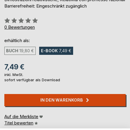
Barrierefreiheit: Eingeschränkt zugänglich
Bewertung::
0%
0
Bewertungen
erhältlich als:
BUCH
19,80 €
E-BOOK
7,49 €
7,49 €
inkl. MwSt.
sofort verfügbar als Download
IN DEN WARENKORB
Auf die Merkliste
Titel bewerten