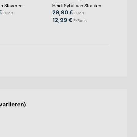
an Staveren
Heidi Sybill van Straaten
Keke v
€
29,90 €
16,9
Buch
Buch
12,99 €
9,99
E-Book
variieren)