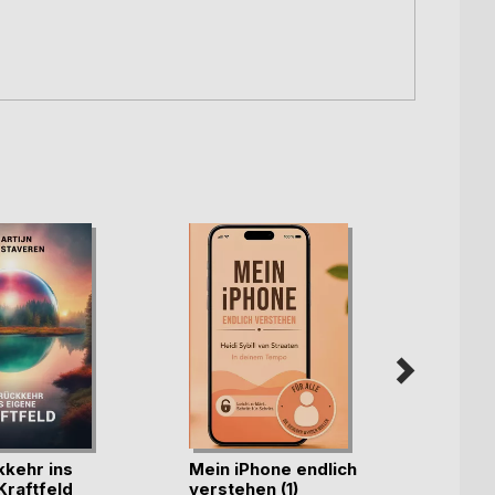
kkehr ins
Mein iPhone endlich
Humor 
Kraftfeld
verstehen (1)
(nicht