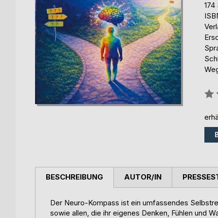
174 
ISB
Ver
Ers
Spr
Schl
Weg
Bew
0%
erhä
BESCHREIBUNG
AUTOR/IN
PRESSES
Der Neuro-Kompass ist ein umfassendes Selbstre
sowie allen, die ihr eigenes Denken, Fühlen und 