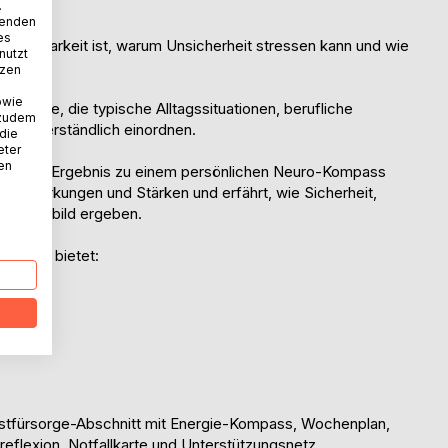
.
wenden
es
rhersehbarkeit ist, warum Unsicherheit stressen kann und wie
nutzt
tzen
owie
ispiele, die typische Alltagssituationen, berufliche
 zudem
exte verständlich einordnen.
 die
eter
nen
dividuelle Ergebnis zu einem persönlichen Neuro-Kompass
selwirkungen und Stärken und erfährt, wie Sicherheit,
 Gesamtbild ergeben.
andeln" bietet:
..")
bstfürsorge-Abschnitt mit Energie-Kompass, Wochenplan,
eflexion, Notfallkarte und Unterstützungsnetz.