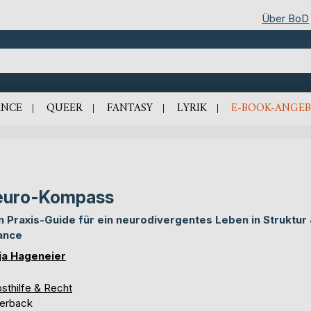
Über BoD
NCE
QUEER
FANTASY
LYRIK
E-BOOK-ANGEB
euro-Kompass
n Praxis-Guide für ein neurodivergentes Leben in Struktur
ance
ja Hageneier
sthilfe & Recht
erback