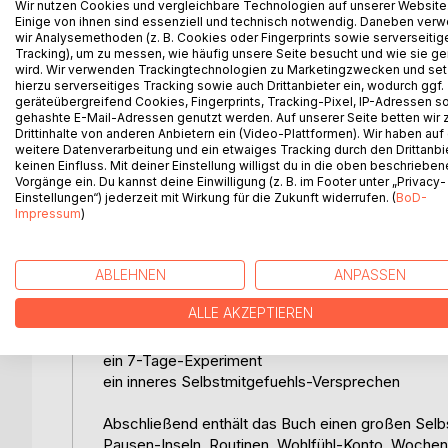
herausfordern.
Wir nutzen Cookies und vergleichbare Technologien auf unserer Website
Einige von ihnen sind essenziell und technisch notwendig. Daneben ver
wir Analysemethoden (z. B. Cookies oder Fingerprints sowie serverseitig
Sicherheitsbedürfnis & Kontrolle - wie wichtig Vo
Tracking), um zu messen, wie häufig unsere Seite besucht und wie sie ge
innere Stabilität entsteht.
wird. Wir verwenden Trackingtechnologien zu Marketingzwecken und se
hierzu serverseitiges Tracking sowie auch Drittanbieter ein, wodurch ggf.
geräteübergreifend Cookies, Fingerprints, Tracking-Pixel, IP-Adressen s
Nach den sieben Bereichen folgen praxisnahe Fallbe
gehashte E-Mail-Adressen genutzt werden. Auf unserer Seite betten wir
Herausforderungen, Beziehungen und soziale Kont
Drittinhalte von anderen Anbietern ein (Video-Plattformen). Wir haben auf
weitere Datenverarbeitung und ein etwaiges Tracking durch den Drittanbi
keinen Einfluss. Mit deiner Einstellung willigst du in die oben beschriebe
Im Abschnitt "Mein Profil verstehen" wird das in
Vorgänge ein. Du kannst deine Einwilligung (z. B. im Footer unter „Privacy-
zusammengeführt. Der Leser erkennt Muster, Wech
Einstellungen“) jederzeit mit Wirkung für die Zukunft widerrufen. (
BoD-
Wahrnehmung, Fokus, Emotionen und Struktur ein
Impressum
)
Der umfangreiche Praxisteil "Vom Verstehen ins H
ABLEHNEN
ANPASSEN
ein persönliches Stärken-Profil
ALLE AKZEPTIEREN
einen Entlastungs- und Schutzplan
konkrete Strategien nach Bereich ("Wenn ... dann .
ein 7-Tage-Experiment
ein inneres Selbstmitgefuehls-Versprechen
Abschließend enthält das Buch einen großen Sel
Pausen-Inseln, Routinen, Wohlfühl-Konto, Wochenr