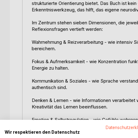
strukturierte Orientierung bietet. Das Buch ist ke
Erkenntniswerkzeug, das hilft, das eigene neurodi
Im Zentrum stehen sieben Dimensionen, die jeweil
Reflexionsfragen vertieft werden:
Wahrnehmung & Reizverarbeitung - wie intensiv S
bereichern.
Fokus & Aufmerksamkeit - wie Konzentration funkt
Energie zu halten.
Kommunikation & Soziales - wie Sprache verstand
authentisch sind.
Denken & Lernen - wie Informationen verarbeitet 
Kreativität das Lernen beeinflussen.
Emotion & Selbstregulation - wie Gefühle wahrge
Datenschutzerk
Wir respektieren den Datenschutz
Alltag & Anpassung - wie Routinen, Planung, Priori