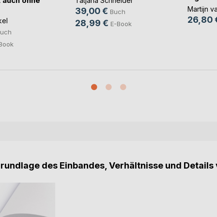
 auch ohne
Tatjana Schneider
Martijn v
39,00 €
Buch
26,80 
kel
28,99 €
E-Book
uch
Book
Grundlage des Einbandes, Verhältnisse und Details 