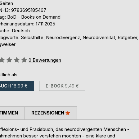
Seiten
N-13: 9783695185467
lag: BoD - Books on Demand
cheinungsdatum: 17.11.2025
ache: Deutsch
agworte: Selbsthilfe, Neurodivergenz, Neurodiversität, Ratgeber,
weiser
ertung::
0
Bewertungen
ltlich als:
BUCH
18,99 €
E-BOOK
9,49 €
TIMMEN
REZENSIONEN
flexions- und Praxisbuch, das neurodivergenten Menschen -
Wahrnehmen besser verstehen möchten - eine klare und