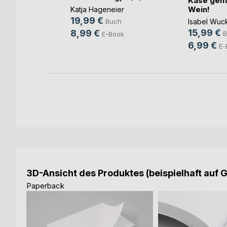
Käse geht
ler
Wein!
Katja Hageneier
ch
19,99 €
Isabel Wuc
Buch
ook
15,99 €
8,99 €
B
E-Book
6,99 €
E-
3D-Ansicht des Produktes (beispielhaft auf 
Paperback