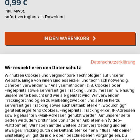
0,99 €
inkl. MwSt.
sofort verfügbar als Download
IN DEN WARENKORB
Auf die Merkliste
Datenschutzerklärung
Titel bewerten
Wir respektieren den Datenschutz
Wir nutzen Cookies und vergleichbare Technologien auf unserer
Website. Einige von ihnen sind essenziell und technisch notwendig.
Daneben verwenden wir Analysemethoden (z. B. Cookies oder
Fingerprints sowie serverseitiges Tracking), um zu messen, wie häufig
unsere Seite besucht und wie sie genutzt wird. Wir verwenden
Trackingtechnologien zu Marketingzwecken und setzen hierzu
serverseitiges Tracking sowie auch Drittanbieter ein, wodurch ggf.
geräteübergreifend Cookies, Fingerprints, Tracking-Pixel, IP-Adressen
BESCHREIBUNG
sowie gehashte E-Mail-Adressen genutzt werden. Auf unserer Seite
betten wir zudem Drittinhalte von anderen Anbietern ein (Video-
Plattformen). Wir haben auf die weitere Datenverarbeitung und ein
Neun Geschichten, am Ende gibt es immer eine Leiche.
etwaiges Tracking durch den Drittanbieter keinen Einfluss. Mit deiner
Erschossen, erstochen, erwürgt, auch mal ein Unglücksfall.
Einstellung willigst du in die oben beschriebenen Vorgänge ein. Du