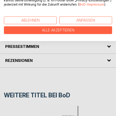
kannst deine Einwilligung (z. B. im Footer unter „Privacy-Einstellungen“)
Sogar ein natürlicher Tod ist dabei.
jederzeit mit Wirkung für die Zukunft widerrufen. (
BoD-Impressum
)
Neun Kurzgeschichten versprechen neunmal spannende
Unterhaltung.
Lesen Sie selbst!
ABLEHNEN
ANPASSEN
ALLE AKZEPTIEREN
AUTOR/IN
PRESSESTIMMEN
REZENSIONEN
WEITERE TITEL BEI
BoD