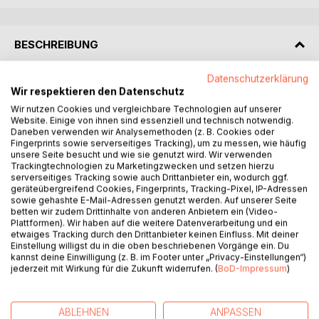
BESCHREIBUNG
Datenschutzerklärung
Ein Lottogewinn eröffnet Lene ungeahnte Möglichkeiten.
Wir respektieren den Datenschutz
Einmal das Hamsterrad anhalten, aussteigen und den
Wir nutzen Cookies und vergleichbare Technologien auf unserer
gewohnten Alltag verlassen. Einmal nur an sich selbst
Website. Einige von ihnen sind essenziell und technisch notwendig.
denken, einmal eigene Träume wahr werden lassen - bis
Daneben verwenden wir Analysemethoden (z. B. Cookies oder
Fingerprints sowie serverseitiges Tracking), um zu messen, wie häufig
dato war das nie eine Option.
unsere Seite besucht und wie sie genutzt wird. Wir verwenden
Als alleinerziehende, berufstätige Mutter hatte sie bisher
Trackingtechnologien zu Marketingzwecken und setzen hierzu
andere Prioritäten als Selbstverwirklichung.
serverseitiges Tracking sowie auch Drittanbieter ein, wodurch ggf.
Diesmal hört sie auf ihr Herz und entschließt sich ihren
geräteübergreifend Cookies, Fingerprints, Tracking-Pixel, IP-Adressen
sowie gehashte E-Mail-Adressen genutzt werden. Auf unserer Seite
Gewinn in eine Reise, ganz nach ihren Vorstellungen, zu
betten wir zudem Drittinhalte von anderen Anbietern ein (Video-
investieren.
Plattformen). Wir haben auf die weitere Datenverarbeitung und ein
Überzeugt diese Reise alleine anzutreten, trifft sie am
etwaiges Tracking durch den Drittanbieter keinen Einfluss. Mit deiner
Einstellung willigst du in die oben beschriebenen Vorgänge ein. Du
Flughafen auf den jungen, unverschämten, aber äußerst
kannst deine Einwilligung (z. B. im Footer unter „Privacy-Einstellungen“)
attraktiven Paul, der sich selbst dazu einlädt, Lene auf ihrer
jederzeit mit Wirkung für die Zukunft widerrufen. (
BoD-Impressum
)
Auszeit zu begleiten.
Nur aus Angst, nicht mutig genug zu sein, fremde
Abenteuer alleine bewältigen zu können, willigt sie spontan
ABLEHNEN
ANPASSEN