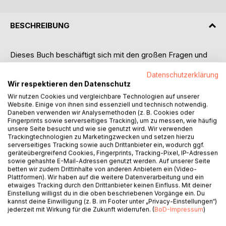
BESCHREIBUNG
Dieses Buch beschäftigt sich mit den großen Fragen und
Herausvorderungen unserer Gegenwart. Eine Macht- und
Datenschutzerklärung
Geldelite will unsere Welt erobern. Es sind Narzissten, die
Wir respektieren den Datenschutz
überzeugt sind, zum Wohle der Menschheit zu handeln und
sich göttliche Eigenschaften zusprechen. Klaus und Klaudia
Wir nutzen Cookies und vergleichbare Technologien auf unserer
Website. Einige von ihnen sind essenziell und technisch notwendig.
habe ich im Traum getroffen. Klaus ist der Narzisst, der den
Daneben verwenden wir Analysemethoden (z. B. Cookies oder
Geldadel repräsentiert und Klaudia ist meine weibliche
Fingerprints sowie serverseitiges Tracking), um zu messen, wie häufig
Intuition, die mir hilft tief in meinem Inneren die Weichen zu
unsere Seite besucht und wie sie genutzt wird. Wir verwenden
Trackingtechnologien zu Marketingzwecken und setzen hierzu
stellen, damit ich mich neu ausrichten und positionieren
serverseitiges Tracking sowie auch Drittanbieter ein, wodurch ggf.
kann.
geräteübergreifend Cookies, Fingerprints, Tracking-Pixel, IP-Adressen
sowie gehashte E-Mail-Adressen genutzt werden. Auf unserer Seite
betten wir zudem Drittinhalte von anderen Anbietern ein (Video-
Ist es Traum, oder Wirklichkeit? Das kannst du, liebe
Plattformen). Wir haben auf die weitere Datenverarbeitung und ein
Leserin, lieber Leser, für dich herausfinden. Vieles, was du
etwaiges Tracking durch den Drittanbieter keinen Einfluss. Mit deiner
hier liest, wird erst einmal unglaublich klingen. Es ist eine
Einstellung willigst du in die oben beschriebenen Vorgänge ein. Du
kannst deine Einwilligung (z. B. im Footer unter „Privacy-Einstellungen“)
Reise zu dir selbst, die dich stark macht für die kommende
jederzeit mit Wirkung für die Zukunft widerrufen. (
BoD-Impressum
)
"Neue Weltepoche".
Das Buch macht nachdenklich, regt an und auf, zeigt