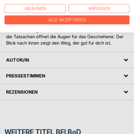
überraschende Einsichten, ist amüsant und kommt nicht mit
ABLEHNEN
ANPASSEN
dem Zeigefinger der Besserwisser daher. Es richtet sich an
Leser, die sich mit den aktuellen Entwicklungen in unserer
ALLE AKZEPTIEREN
Welt beschäftigen, aber auch zugleich darin die Chance
erkennen ihr eigenes Leben neu auszurichten. Der Blick auf
die Tatsachen öffnet die Augen für das Geschehene. Der
Blick nach Innen zeigt den Weg, der gut für dich ist.
AUTOR/IN
PRESSESTIMMEN
REZENSIONEN
WEITERE TITEL BEI
BoD