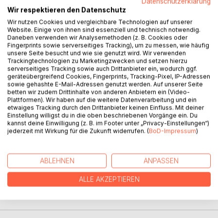
Datenschutzerklärung
BESCHREIBUNG
Wir respektieren den Datenschutz
Wir nutzen Cookies und vergleichbare Technologien auf unserer
Die Vereinigung STADTBILD DEUTSCHLAND e.V. möchte
Website. Einige von ihnen sind essenziell und technisch notwendig.
Daneben verwenden wir Analysemethoden (z. B. Cookies oder
in der deutschen Öffentlichkeit das Bewusstsein dafür
Fingerprints sowie serverseitiges Tracking), um zu messen, wie häufig
stärken, dass in deutschen Städten, die durch
unsere Seite besucht und wie sie genutzt wird. Wir verwenden
Kriegszerstörungen und fehlgeleiteten Wiederaufbau ihr
Trackingtechnologien zu Marketingzwecken und setzen hierzu
serverseitiges Tracking sowie auch Drittanbieter ein, wodurch ggf.
historisches Erscheinungsbild verloren haben, die
geräteübergreifend Cookies, Fingerprints, Tracking-Pixel, IP-Adressen
Wiederherstellung einstmals stadtbildprägender Bauwerke,
sowie gehashte E-Mail-Adressen genutzt werden. Auf unserer Seite
Straßen- und Platzräume dringend geboten ist..
betten wir zudem Drittinhalte von anderen Anbietern ein (Video-
Plattformen). Wir haben auf die weitere Datenverarbeitung und ein
Darüberhinaus verweist STADTBILD DEUTSCHLAND auf
etwaiges Tracking durch den Drittanbieter keinen Einfluss. Mit deiner
Architekten und Architekturkonzepte, die das derzeitige
Einstellung willigst du in die oben beschriebenen Vorgänge ein. Du
Baugeschehen in Deutschland aus der Sackgasse eines
kannst deine Einwilligung (z. B. im Footer unter „Privacy-Einstellungen“)
jederzeit mit Wirkung für die Zukunft widerrufen. (
BoD-Impressum
)
trivialen und die Identität des Ortes ignorierenden
Allerwelts-Rationalismus führen können.
ABLEHNEN
ANPASSEN
AUTOR/IN
ALLE AKZEPTIEREN
PRESSESTIMMEN