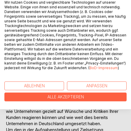
einzigen Voraussetzungen sind ein vorhandener Internet-
Wir nutzen Cookies und vergleichbare Technologien auf unserer
Zugang und spezielle Softwarelösungen zum Schreiben
Website. Einige von ihnen sind essenziell und technisch notwendig.
Daneben verwenden wir Analysemethoden (z. B. Cookies oder
von Texten. Neben den klassischen Content-
Fingerprints sowie serverseitiges Tracking), um zu messen, wie häufig
Management-Systemen (CMS) hat sich eine neue,
unsere Seite besucht und wie sie genutzt wird. Wir verwenden
moderne Form des Web Publishings entwickelt: Weblogs.
Trackingtechnologien zu Marketingzwecken und setzen hierzu
serverseitiges Tracking sowie auch Drittanbieter ein, wodurch ggf.
Obwohl Weblogs schon seit Mitte der 90er Jahre
geräteübergreifend Cookies, Fingerprints, Tracking-Pixel, IP-Adressen
existieren, führten sie ein jahrelanges Schattendasein. Es
sowie gehashte E-Mail-Adressen genutzt werden. Auf unserer Seite
hat eine Weile gedauert, bis auch die Unternehmen und die
betten wir zudem Drittinhalte von anderen Anbietern ein (Video-
Plattformen). Wir haben auf die weitere Datenverarbeitung und ein
traditionellen Medien dieses Phänomen registriert und ernst
etwaiges Tracking durch den Drittanbieter keinen Einfluss. Mit deiner
genommen haben. Anfangs wurden und werden auch
Einstellung willigst du in die oben beschriebenen Vorgänge ein. Du
heute noch oft die Eigendynamik und die Möglichkeiten
kannst deine Einwilligung (z. B. im Footer unter „Privacy-Einstellungen“)
jederzeit mit Wirkung für die Zukunft widerrufen. (
BoD-Impressum
)
z.B. im Bezug auf Marketing nicht ausreichend verstanden
bzw. unterschätzt.
Gang der Untersuchung:
ABLEHNEN
ANPASSEN
Zweck dieser Masterarbeit ist die Darstellung aktueller
Marketing-Möglichkeiten die Firmen durch Weblogs haben.
ALLE AKZEPTIEREN
Am Beispiel dieser populär gewordenen Technologie
werden Möglichkeiten, Chancen und Risiken aufgezeigt,
wie Unternehmen gezielt auf Wünsche und Kritiken Ihrer
Kunden reagieren können und wie weit dies bereits
Unternehmen in Deutschland umgesetzt haben.
Um den in der Aufgabenstellung und Zielsetzung