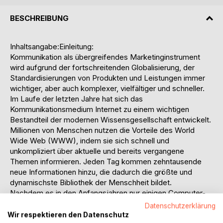
BESCHREIBUNG
Inhaltsangabe:Einleitung:
Kommunikation als übergreifendes Marketinginstrument
wird aufgrund der fortschreitenden Globalisierung, der
Standardisierungen von Produkten und Leistungen immer
wichtiger, aber auch komplexer, vielfältiger und schneller.
Im Laufe der letzten Jahre hat sich das
Kommunikationsmedium Internet zu einem wichtigen
Bestandteil der modernen Wissensgesellschaft entwickelt.
Millionen von Menschen nutzen die Vorteile des World
Wide Web (WWW), indem sie sich schnell und
unkompliziert über aktuelle und bereits vergangene
Themen informieren. Jeden Tag kommen zehntausende
neue Informationen hinzu, die dadurch die größte und
dynamischste Bibliothek der Menschheit bildet.
Nachdem es in den Anfangsjahren nur einigen Computer-
Freaks möglich war eigene Inhalte im WWW zu
Datenschutzerklärung
veröffentlichen, ist heute fast jeder dazu in der Lage. Die
Wir respektieren den Datenschutz