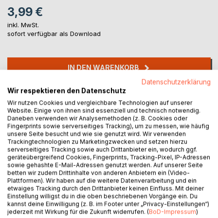
3,99 €
inkl. MwSt.
sofort verfügbar als Download
IN DEN WARENKORB
Datenschutzerklärung
Wir respektieren den Datenschutz
Auf die Merkliste
Wir nutzen Cookies und vergleichbare Technologien auf unserer
Titel bewerten
Website. Einige von ihnen sind essenziell und technisch notwendig.
Daneben verwenden wir Analysemethoden (z. B. Cookies oder
Fingerprints sowie serverseitiges Tracking), um zu messen, wie häufig
unsere Seite besucht und wie sie genutzt wird. Wir verwenden
Trackingtechnologien zu Marketingzwecken und setzen hierzu
serverseitiges Tracking sowie auch Drittanbieter ein, wodurch ggf.
geräteübergreifend Cookies, Fingerprints, Tracking-Pixel, IP-Adressen
sowie gehashte E-Mail-Adressen genutzt werden. Auf unserer Seite
betten wir zudem Drittinhalte von anderen Anbietern ein (Video-
BESCHREIBUNG
Plattformen). Wir haben auf die weitere Datenverarbeitung und ein
etwaiges Tracking durch den Drittanbieter keinen Einfluss. Mit deiner
Einstellung willigst du in die oben beschriebenen Vorgänge ein. Du
kannst deine Einwilligung (z. B. im Footer unter „Privacy-Einstellungen“)
Ein Buch mit Märchen, Literaten, Liedern, Weisheiten und
jederzeit mit Wirkung für die Zukunft widerrufen. (
BoD-Impressum
)