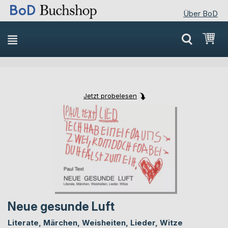
Über BoD
Direkt
Mei
zum
Inhalt
Jetzt probelesen
Skip
Skip
to
to
the
the
end
beginning
of
of
the
the
images
images
gallery
gallery
Neue gesunde Luft
Literate, Märchen, Weisheiten, Lieder, Witze