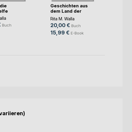
 die
Geschichten aus
Tränc
elfe
dem Land der
Wund
Fantasie
alla
Rita M.
Rita M. Walla
€
22,0
20,00 €
Buch
Buch
15,99 €
E-Book
variieren)