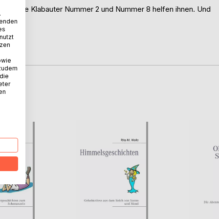
 - aber die Klabauter Nummer 2 und Nummer 8 helfen ihnen. Und
.
t ein.
wenden
es
nutzt
tzen
owie
 zudem
 die
eter
D
nen