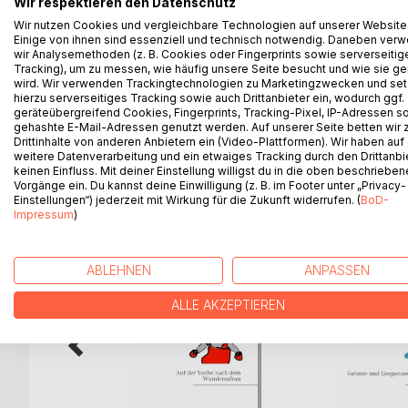
Wir respektieren den Datenschutz
Unterwegs geraten sie in gefährliche Situationen
Wir nutzen Cookies und vergleichbare Technologien auf unserer Website
sogar Neptun, der Herr der Meere persönlich, greif
Einige von ihnen sind essenziell und technisch notwendig. Daneben ver
wir Analysemethoden (z. B. Cookies oder Fingerprints sowie serverseitig
Tracking), um zu messen, wie häufig unsere Seite besucht und wie sie ge
Viel Spaß und spannende Unterhaltung.
wird. Wir verwenden Trackingtechnologien zu Marketingzwecken und se
hierzu serverseitiges Tracking sowie auch Drittanbieter ein, wodurch ggf.
geräteübergreifend Cookies, Fingerprints, Tracking-Pixel, IP-Adressen s
gehashte E-Mail-Adressen genutzt werden. Auf unserer Seite betten wir
Drittinhalte von anderen Anbietern ein (Video-Plattformen). Wir haben auf
weitere Datenverarbeitung und ein etwaiges Tracking durch den Drittanbi
WEITERE TITEL BEI
Bo
keinen Einfluss. Mit deiner Einstellung willigst du in die oben beschriebe
Vorgänge ein. Du kannst deine Einwilligung (z. B. im Footer unter „Privacy-
Einstellungen“) jederzeit mit Wirkung für die Zukunft widerrufen. (
BoD-
Impressum
)
ABLEHNEN
ANPASSEN
ALLE AKZEPTIEREN