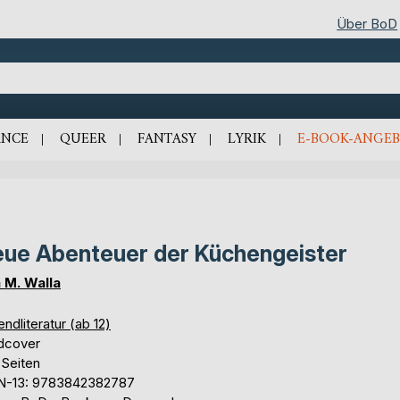
Über BoD
NCE
QUEER
FANTASY
LYRIK
E-BOOK-ANGEB
ue Abenteuer der Küchengeister
a M. Walla
ndliteratur (ab 12)
dcover
 Seiten
N-13: 9783842382787