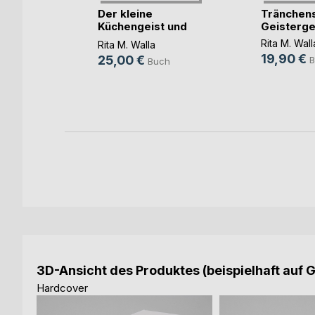
Der kleine
Tränchen
ne
Küchengeist und
Geisterge
seine F(...)
Rita M. Wall
Rita M. Walla
ch
19,90 €
25,00 €
B
Buch
ok
3D-Ansicht des Produktes (beispielhaft auf 
Hardcover