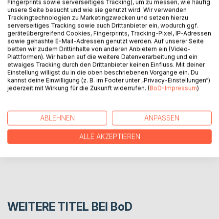
Fingerprints sowie serverseitiges Tracking), um zu messen, wie häufig
unsere Seite besucht und wie sie genutzt wird. Wir verwenden
Trackingtechnologien zu Marketingzwecken und setzen hierzu
BESCHREIBUNG
serverseitiges Tracking sowie auch Drittanbieter ein, wodurch ggf.
geräteübergreifend Cookies, Fingerprints, Tracking-Pixel, IP-Adressen
sowie gehashte E-Mail-Adressen genutzt werden. Auf unserer Seite
betten wir zudem Drittinhalte von anderen Anbietern ein (Video-
Ernste und komische Begebenheiten bei Mensch und
Plattformen). Wir haben auf die weitere Datenverarbeitung und ein
Tier....
etwaiges Tracking durch den Drittanbieter keinen Einfluss. Mit deiner
Einstellung willigst du in die oben beschriebenen Vorgänge ein. Du
kannst deine Einwilligung (z. B. im Footer unter „Privacy-Einstellungen“)
AUTOR/IN
jederzeit mit Wirkung für die Zukunft widerrufen. (
BoD-Impressum
)
PRESSESTIMMEN
ABLEHNEN
ANPASSEN
ALLE AKZEPTIEREN
REZENSIONEN
WEITERE TITEL BEI
BoD