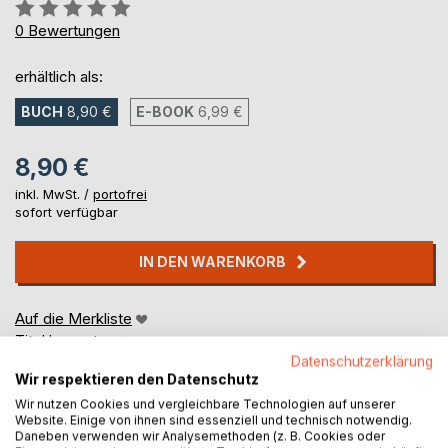
Bewertung::
0%
0
Bewertungen
erhältlich als:
BUCH
8,90 €
E-BOOK
6,99 €
8,90 €
inkl. MwSt. /
portofrei
sofort verfügbar
IN DEN WARENKORB
Auf die Merkliste
Titel bewerten
Datenschutzerklärung
Wir respektieren den Datenschutz
Wir nutzen Cookies und vergleichbare Technologien auf unserer
Website. Einige von ihnen sind essenziell und technisch notwendig.
Daneben verwenden wir Analysemethoden (z. B. Cookies oder