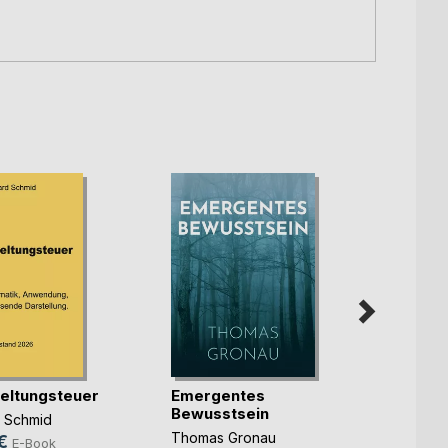
eltungsteuer
Emergentes
Bewusstsein
Evolu
 Schmid
Mens
Thomas Gronau
€
E-Book