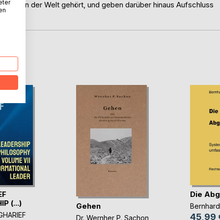
eter
 Ländern der Welt gehört, und geben darüber hinaus Aufschluss
nen
renden.
D
EF
Die Abg
 (...)
Gehen
Bernhard
GHARIEF
45,99 
Dr. Wernher P. Sachon