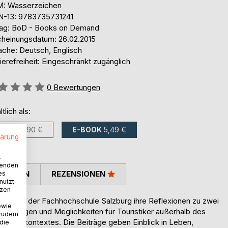
: Wasserzeichen
N-13: 9783735731241
lag: BoD - Books on Demand
cheinungsdatum: 26.02.2015
ache: Deutsch, Englisch
ierefreiheit: Eingeschränkt zugänglich
ertung::
0
Bewertungen
ltlich als:
BUCH
9,90 €
E-BOOK
5,49 €
lärung
.
wenden
TIMMEN
REZENSIONEN
es
nutzt
tzen
ierende der Fachhochschule Salzburg ihre Reflexionen zu zwei
owie
orderungen und Möglichkeiten für Touristiker außerhalb des
 zudem
ismuskontextes. Die Beiträge geben Einblick in Leben,
 die