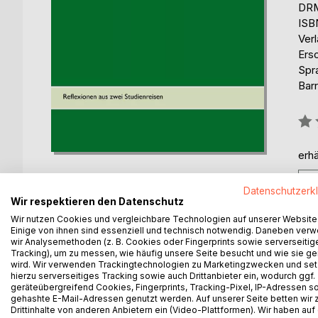
DRM
ISB
Ver
Ers
Spr
Barr
Bew
0%
erhä
Datenschutzerk
Wir respektieren den Datenschutz
Wir nutzen Cookies und vergleichbare Technologien auf unserer Website
Einige von ihnen sind essenziell und technisch notwendig. Daneben ver
BESCHREIBUNG
AUTOR/IN
PRESSES
wir Analysemethoden (z. B. Cookies oder Fingerprints sowie serverseitig
Tracking), um zu messen, wie häufig unsere Seite besucht und wie sie ge
wird. Wir verwenden Trackingtechnologien zu Marketingzwecken und se
hierzu serverseitiges Tracking sowie auch Drittanbieter ein, wodurch ggf.
Im vorliegenden Buch präsentieren Tourismusstud
geräteübergreifend Cookies, Fingerprints, Tracking-Pixel, IP-Adressen s
Studienreisen nach Nepal. Sie zeigen die Herausf
gehashte E-Mail-Adressen genutzt werden. Auf unserer Seite betten wir
bekannten österreichischen und europäischen Tour
Drittinhalte von anderen Anbietern ein (Video-Plattformen). Wir haben auf