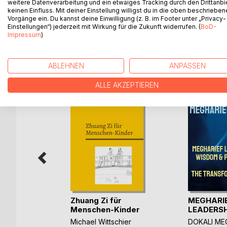
weitere Datenverarbeitung und ein etwaiges Tracking durch den Drittanbi
Geschichte und Natur Nepals, das zu den ärmsten
keinen Einfluss. Mit deiner Einstellung willigst du in die oben beschriebe
über die Rezeption von Bildungsreisen bei Studie
Vorgänge ein. Du kannst deine Einwilligung (z. B. im Footer unter „Privacy-
Einstellungen“) jederzeit mit Wirkung für die Zukunft widerrufen. (
BoD-
Impressum
)
WEITERE TITEL BEI
Bo
ABLEHNEN
ANPASSEN
ALLE AKZEPTIEREN
s
Zhuang Zi für
MEGHARI
Menschen-Kinder
LEADERSHIP
sten Franz
,
Michael Wittschier
DOKALI ME