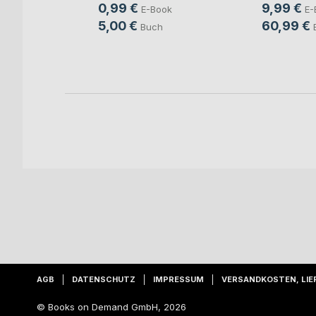
an Götze
,
0,99 €
9,99 €
E-Book
E-
5,00 €
60,99 €
ook
Buch
ch
AGB
DATENSCHUTZ
IMPRESSUM
VERSANDKOSTEN, LIE
© Books on Demand GmbH, 2026