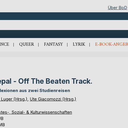
Über BoD
NCE
QUEER
FANTASY
LYRIK
E-BOOK-ANGEB
pal - Off The Beaten Track.
lexionen aus zwei Studienreisen
 Luger (Hrsg.)
,
Ute Giacomozzi (Hrsg.)
tes-, Sozial- & Kulturwissenschaften
UB
 MB