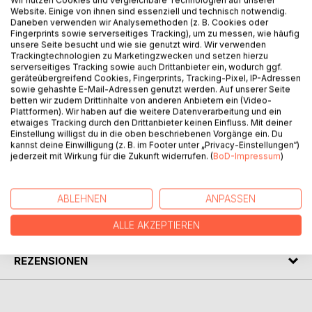
Wir nutzen Cookies und vergleichbare Technologien auf unserer
BESCHREIBUNG
Website. Einige von ihnen sind essenziell und technisch notwendig.
Daneben verwenden wir Analysemethoden (z. B. Cookies oder
Fingerprints sowie serverseitiges Tracking), um zu messen, wie häufig
Der Himalaja ist das Traumziel für Bergsteiger aus aller
unsere Seite besucht und wie sie genutzt wird. Wir verwenden
Trackingtechnologien zu Marketingzwecken und setzen hierzu
Welt.
serverseitiges Tracking sowie auch Drittanbieter ein, wodurch ggf.
Begleiten Sie den Autor auf einer Trekkingtour im Khumbu-
geräteübergreifend Cookies, Fingerprints, Tracking-Pixel, IP-Adressen
Gebiet, mitten in der faszinierenden Hochgebirgswelt des
sowie gehashte E-Mail-Adressen genutzt werden. Auf unserer Seite
betten wir zudem Drittinhalte von anderen Anbietern ein (Video-
Himalaja in Nepal.
Plattformen). Wir haben auf die weitere Datenverarbeitung und ein
Unterwegs erwarten Sie viele persönliche Erlebnisse und
etwaiges Tracking durch den Drittanbieter keinen Einfluss. Mit deiner
Erfahrungen, detaillierte Informationen und Tipps rund ums
Einstellung willigst du in die oben beschriebenen Vorgänge ein. Du
kannst deine Einwilligung (z. B. im Footer unter „Privacy-Einstellungen“)
Trekking, sowie zahlreiche beeindruckende Farbfotos.
jederzeit mit Wirkung für die Zukunft widerrufen. (
BoD-Impressum
)
AUTOR/IN
ABLEHNEN
ANPASSEN
PRESSESTIMMEN
ALLE AKZEPTIEREN
REZENSIONEN