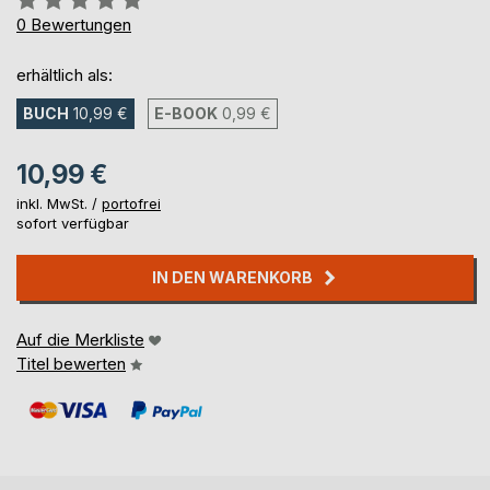
0%
0
Bewertungen
erhältlich als:
BUCH
10,99 €
E-BOOK
0,99 €
10,99 €
inkl. MwSt. /
portofrei
sofort verfügbar
IN DEN WARENKORB
Auf die Merkliste
Titel bewerten