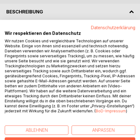
BESCHREIBUNG
Datenschutzerklärung
STELL DIR VOR - DU ERWACHST IN DER ZUKUNFT -
Wir respektieren den Datenschutz
OHNE ZU WISSEN WER DU BIST
Wir nutzen Cookies und vergleichbare Technologien auf unserer
Website. Einige von ihnen sind essenziell und technisch notwendig.
Ein mysteriöser Parasit aus dem Eis hat im 21. Jahrhundert
Daneben verwenden wir Analysemethoden (z. B. Cookies oder
beinahe die gesamte Menschheit vom Angesicht des
Fingerprints sowie serverseitiges Tracking), um zu messen, wie häufig
unsere Seite besucht und wie sie genutzt wird. Wir verwenden
Planeten getilgt.
Trackingtechnologien zu Marketingzwecken und setzen hierzu
serverseitiges Tracking sowie auch Drittanbieter ein, wodurch ggf.
Fast siebzig Jahre später hausen die letzten Überlebenden
geräteübergreifend Cookies, Fingerprints, Tracking-Pixel, IP-Adressen
sowie gehashte E-Mail-Adressen genutzt werden. Auf unserer Seite
in riesigen abgeriegelten Städten, sogenannten Inseln, die
betten wir zudem Drittinhalte von anderen Anbietern ein (Video-
überwiegend in Küstennähe errichtet wurden. Sam
Plattformen). Wir haben auf die weitere Datenverarbeitung und ein
erwacht, ohne jegliche Erinnerung, in einem Labor,
etwaiges Tracking durch den Drittanbieter keinen Einfluss. Mit deiner
Einstellung willigst du in die oben beschriebenen Vorgänge ein. Du
unterhalb einer bizarren Großstadt. Auf der Suche nach
kannst deine Einwilligung (z. B. im Footer unter „Privacy-Einstellungen“)
seiner Identität gerät er zwischen die Fronten von
jederzeit mit Wirkung für die Zukunft widerrufen. (
BoD-Impressum
)
Widerständlern und dem Machthaber der Stadt, ein
merkwürdiger, weißhaariger Mann, der mit allen Wassern
gewaschen ist.
ABLEHNEN
ANPASSEN
Ihr Konflikt scheint mit Sams Schicksal verbunden zu sein.