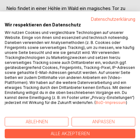
Nelo findet in einer Höhle im Wald ein magisches Tor zu
einer anderen Welt. Er reist durch die Zeit und erlebt
Datenschutzerklärung
geschichtliche Epochen und Ereignisse neu und hautnah
Wir respektieren den Datenschutz
mit seinem besten Freund Kuvey, der ihm mit Rat und Tat
Wir nutzen Cookies und vergleichbare Technologien auf unserer
zu Seite steht. Er breitet manchmal auch kräftigen Flügel
Website. Einige von ihnen sind essenziell und technisch notwendig.
aus, um Nelo die Welt aus der Luft zu erklären.
Daneben verwenden wir Analysemethoden (z. B. Cookies oder
Fingerprints sowie serverseitiges Tracking), um zu messen, wie häufig
unsere Seite besucht und wie sie genutzt wird. Wir verwenden
Wie lebten die Menschen im alten Ägypten? Was genau
Trackingtechnologien zu Marketingzwecken und setzen hierzu
hatte es auf sich mit der Steinzeit? Wie aufregend war das
serverseitiges Tracking sowie auch Drittanbieter ein, wodurch ggf.
Leben als Ritter und wer oder was sind eigentlich diese
geräteübergreifend Cookies, Fingerprints, Tracking-Pixel, IP-Adressen
sowie gehashte E-Mail-Adressen genutzt werden. Auf unserer Seite
Wikinger?
betten wir zudem Drittinhalte von anderen Anbietern ein (Video-
Plattformen). Wir haben auf die weitere Datenverarbeitung und ein
Mit interessanten Fakten, rund um geschichtliche Epochen,
etwaiges Tracking durch den Drittanbieter keinen Einfluss. Mit deiner
Einstellung willigst du in die oben beschriebenen Vorgänge ein. Du
wird Kindern mit liebevoll und spannend gestalteten kurzen
kannst deine Einwilligung (z. B. im Footer unter „Privacy-Einstellungen“)
Geschichten, Wissen vermittelt.
jederzeit mit Wirkung für die Zukunft widerrufen. (
BoD-Impressum
)
AUTOR/IN
ABLEHNEN
ANPASSEN
ALLE AKZEPTIEREN
PRESSESTIMMEN